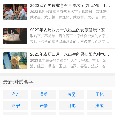
子的出生到结束，贯穿孩子的一生
2023武姓男孩寓意有气质名字 姓武的叫什么名字
2023武姓男孩寓意有气质名字：武清越、武建涛、
武永昌、武子善、武逸桐、武辰林、武少涵、武月
桐、武梓橙、武进平、武云志、武红伟、武梓栎、
武一纯、武润洁、
2023年农历四月十八出生的女孩健康平安的名字 兔年出生适合女孩子的名字
取名字并不简单，看似两三个字组合成为的名字，
实际上包含的寓意是非常多的，不仅仅是在名字的
文字组合搭配方面，对于名字的内在含义方面也有
着不一样的寓意，一个名字究竟取的好不好
2023年农历四月十八出生的男孩阳光帅气的名字 2023兔年最好的男孩名字大全
2023兔年最好的男孩名字大全：宇源、重阳、泉
浩、建云、承诺、玉山、浩禹、容逸、煜诚、若
天、融凯、溢涵、德权、书远、沐霜、登峰、洪
睿、紫瑞、坚兵、如含、
最新测试名字
润芝
潇瑶
珍雯
子忆
沐宁
若惜
月彤
淑敏