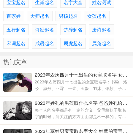
宝宝起名
生肖起名
名字大全
姓名测试
百家姓
大师起名
男孩起名
女孩起名
五行起名
诗经起名
楚辞起名
唐诗起名
宋词起名
成语起名
属虎起名
属兔起名
热门文章
2023年农历四月十七出生的女宝取名字 女宝宝名字大全2023属兔
2023年农历四月十七出生的女宝取名字：书淼、洛
兮、淑丹、亚霖、一壹、圆媛、羽沐、佩麒、子
卉、冰馨、伶瑶、青霖、翠云、雯雨、可菡、宸
佑、书玮、彤晴、禾木
2023年姓孔的男孩取什么名字 爸爸姓孔给宝宝取名
每个人的名字都是有一定的含义，父母给孩子取名
字的时候，所关注的方方面面都是不一样的，有的
时候就算是同名同姓的人，相信所展现出来的寓意
也是有所不同的，这主要要看父母对于孩子的期待
2023年覃姓男宝宝取名字大全 姓覃的宝宝名字大全