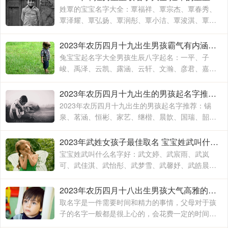
和要求
姓覃的宝宝名字大全：覃福祥、覃宗杰、覃春秀、
覃泽耀、覃弘扬、覃润彤、覃小洁、覃浚淇、覃炳
坤、覃玉阳、覃宗宝、覃兴隆、覃天予、覃欣君、
覃瑞源、覃吉米、覃熙
2023年农历四月十九出生男孩霸气有内涵的名字 兔宝宝起名字大全男孩生辰八字起名
兔宝宝起名字大全男孩生辰八字起名：一平、子
峻、禹泽、云凯、露涵、云轩、文瀚、彦君、嘉
林、霄云、子栋、亦心、梓玉、洛伊、宸溪、浩
明、沐一、浚泽、智豪、鑫磊
2023年农历四月十九出生的男孩起名字推荐 兔年男孩名字2023年名字大全
2023年农历四月十九出生的男孩起名字推荐：锡
泉、茗涵、恒彬、家艺、继楷、晨歆、国瑞、韶
涵、融淳、道明、一惟、智铭、佳洛、奕谨、君
然、明杨、冠泽、晓锋、
2023年武姓女孩子最佳取名 宝宝姓武叫什么名字好
宝宝姓武叫什么名字好：武文婷、武宸雨、武岚
可、武佳淇、武怡彤、武梦雪、武馨妤、武皓晨、
武楚妍、武子懿、武宸羽、武思敏、武梓榆、武思
诺、武奕君、武涵雨、武
2023年农历四月十八出生男孩大气高雅的名字 2023年男孩姓名大全
取名字是一件需要时间和精力的事情，父母对于孩
子的名字一般都是很上心的，会花费一定的时间和
精力去取，毕竟不出意外的话，一个名字会伴随孩