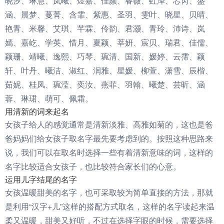
晓汐、琳慧、岚曦、煜嘉、佳颜、睿薇、虹泽、芯芮、盛
涵、晨梦、蔓菁、含霏、紫惠、圣羽、雯叶、晓星、贝晴、
艳青、米馨、艾琪、芊霖、伶韵、君灏、青玲、沛诗、岚
嫣、嘉屹、学英、惜月、夏颖、莘妍、宸贝、瑞君、佳儒、
颖珊、靖曦、逸熙、巧琴、琬清、国新、媛婷、云霈、颖
轩、叶丹、曦洁、淑红、润雅、星媛、柳萱、潇雪、辰楷、
茹妮、桂凤、琬滢、奕汝、燕菲、羽翰、曦楚、芸昕、涵
蓉、琳珺、萌可、佩霜。
用清新的词来起名
女孩子给人的感觉通常是清新淡雅、高雅如菊的，这也是爸
爸妈妈们给女孩子取名字最先要考虑到的。按照这种思路来
说，我们可以在取名时选择一些有着清新意味的词，这样的
名字比较适合女孩子，也比较符合家长们的心意。
运用儿字结尾的名字
女孩温暖甜美的名字，也可采取较为简单直接的方法，那就
是利用“汉字+儿”这样的搭配方式取名，这样的名字读起来温
柔又温暖，甜美又好听，不过在选择字眼的时候，需要选择