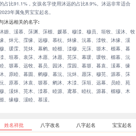
的占比91.1%，女孩名字使用沐远的占比8.9%。沐远非常适合
2023年属兔男宝宝起名。
与沐远相关的名字:
沐嫄、湲慕、莯渊、莯榞、媛慕、穆渁、穆员、垣牧、湲沐、牧
缘、炑元、霂缘、远穆、慕杬、炑缘、沅暮、渁牧、沐缘、湲
穆、瑗霂、芫炑、幕鹓、睦榞、渁穆、元莯、塬木、榞幕、暮
渁、垣慕、袁莯、木愿、沐愿、芫莯、幕瑗、瑗牧、榞暮、沅
睦、塬幕、远牧、暮员、园沐、霂园、暮塬、暮袁、湲幕、缘
沐、原睦、暮圆、鹓穆、暮沅、沅炑、愿莯、穆芫、源慕、莯
杬、原慕、沐袁、塬慕、鹓沐、木渁、莯垣、远幕、员睦、苑
穆、湲炑、芫木、渁慕、睦源、鸢慕、睦杬、源暮、榞穆、木
榞、缘穆、湲睦、慕湲。
姓名祥批
八字改名
八字起名
宝宝起名