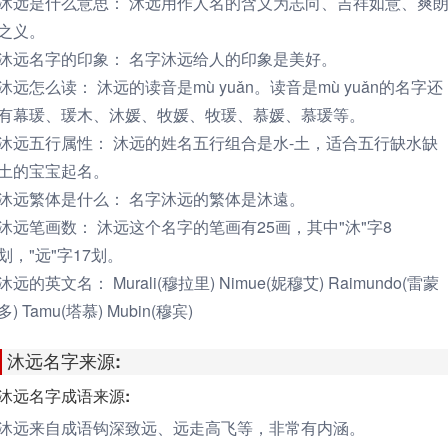
沐远是什么意思：
沐远用作人名的含义为志向、吉祥如意、爽
之义。
沐远名字的印象：
名字沐远给人的印象是美好。
沐远怎么读：
沐远的读音是mù yuǎn。读音是mù yuǎn的名字还
有幕瑗、瑗木、沐媛、牧媛、牧瑗、慕媛、慕瑗等。
沐远五行属性：
沐远的姓名五行组合是水-土，适合五行缺水缺
土的宝宝起名。
沐远繁体是什么：
名字沐远的繁体是沐遠。
沐远笔画数：
沐远这个名字的笔画有25画，其中"沐"字8
划，"远"字17划。
沐远的英文名：
Murali(穆拉里) Nimue(妮穆艾) Raimundo(雷蒙
多) Tamu(塔慕) Mubin(穆宾)
沐远名字来源:
沐远名字成语来源:
沐远来自成语钩深致远、远走高飞等，非常有内涵。