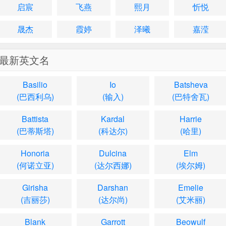
启宸
飞燕
熙月
忻悦
晟杰
霞婷
泽曦
嘉滢
最新英文名
Basilio
Io
Batsheva
(巴西利乌)
(输入)
(巴特舍瓦)
Battista
Kardal
Harrie
(巴蒂斯塔)
(科达尔)
(哈里)
Honoria
Dulcina
Elm
(何诺立亚)
(达尔西娜)
(埃尔姆)
Girisha
Darshan
Emelie
(吉丽莎)
(达尔尚)
(艾米丽)
Blank
Garrott
Beowulf