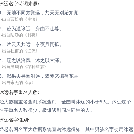
沐远名字诗词来源:
1、无地不同方觉
远
，共天无别始知宽。
--出自曹松的《南海》
2、迹为遭谗
远
，身由不仕尊。
--出自陆游的《村夜》
3、片云天共
远
，永夜月同孤。
--出自杜甫的《江汉》
4、疏之以泠风，
沐
之以甘泽。
--出自潘玙的《移种菖蒲》
5、献果去寻幽洞
远
，攀萝来撼落花香。
--出自宋无的《猿》
沐远名字重名人数:
经大数据重名查询系统查询，全国叫沐远的小于5人。沐远这个
名字重名人数很少，极难遇到同名同姓的人。
沐远名字性别:
经起名网名字大数据系统查询沐远得知，其中男孩名字使用沐远