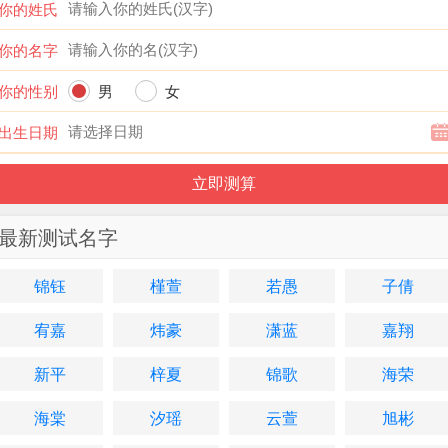
你的姓氏
你的名字
你的性别
男
女
出生日期
最新测试名字
锦钰
槿萱
若愚
子倩
宥嘉
炜豪
潇蓝
嘉翔
新平
梓夏
锦歌
海荣
海棠
汐瑶
云萱
旭彬