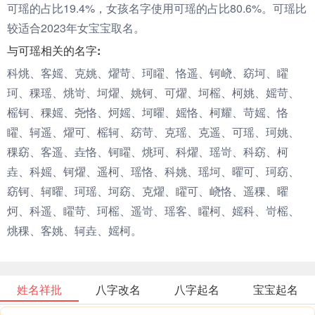
可瑶的占比19.4%，女孩名字使用可瑶的占比80.6%。可瑶比
较适合2023年女宝宝取名。
与可瑶相关的名字:
科烑、客媱、克姚、燿苛、珂矅、恪遥、钶峣、窈坷、矅
珂、稞瑶、烑岢、坷燿、姚钶、可燿、坷榣、柯姚、媱苛、
榣钶、稞媱、尧恪、炣媱、坷曜、媱恪、柯耀、苛媱、恪
矅、轲遥、燿可、榣轲、窈苛、克瑶、克遥、可瑶、珂姚、
稞窈、客遥、垚恪、钶矅、烑珂、科燿、瑶岢、科窈、柯
垚、科媱、钶燿、遥柯、瑶恪、科姚、瑶坷、曜可、珂窈、
窈钶、轲曜、珂瑶、坷窈、克燿、矅可、峣恪、遥稞、曜
炣、科遥、矅苛、珂榣、遥岢、瑶客、矅柯、媱科、岢榣、
烑稞、客姚、轲垚、媱柯。
姓名祥批
八字改名
八字起名
宝宝起名