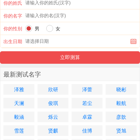
你的姓氏
你的名字
你的性别
男
女
出生日期
最新测试名字
泽雅
欣研
泽蕾
晓彬
天澜
俊琪
若尘
毅航
毅涵
烁云
卓霖
彦歆
雪莲
贤麒
佳博
贤旭