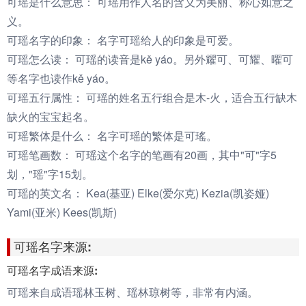
可瑶是什么意思：
可瑶用作人名的含义为美丽、称心如意之
义。
可瑶名字的印象：
名字可瑶给人的印象是可爱。
可瑶怎么读：
可瑶的读音是kě yáo。另外耀可、可耀、曜可
等名字也读作kě yáo。
可瑶五行属性：
可瑶的姓名五行组合是木-火，适合五行缺木
缺火的宝宝起名。
可瑶繁体是什么：
名字可瑶的繁体是可瑤。
可瑶笔画数：
可瑶这个名字的笔画有20画，其中"可"字5
划，"瑶"字15划。
可瑶的英文名：
Kea(基亚) Elke(爱尔克) Kezia(凯姿娅)
Yami(亚米) Kees(凯斯)
可瑶名字来源:
可瑶名字成语来源:
可瑶来自成语瑶林玉树、瑶林琼树等，非常有内涵。