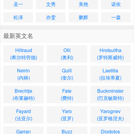
圣一
文秀
美艳
诺依
松泽
亦雯
鹏辉
一森
最新英文名
Hiltraud
Olli
Hrotsuitha
(希尔特劳德)
(奥利)
(罗特斯威特)
Neirin
Quill
Laetitia
(内林)
(奎尔)
(拉埃蒂夏)
Brechtje
Fate
Buckminster
(布莱赫特)
(费特)
(巴克敏斯特)
Fayard
Yaro
Yarognev
(法亚尔)
(亚罗)
(亚罗格涅夫)
Garran
Buzz
Diodotos