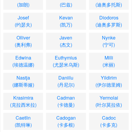
(加朗)
(巴兹)
(迪奥多托斯)
Josef
Kevan
Diodoros
(约瑟夫)
(凯万)
(迪奥多罗斯)
Olliver
Javen
Nynke
(奥利弗)
(杰文)
(宁可)
Edwina
Euthymius
Milli
(埃德温娜)
(尤瑟米乌斯)
(米丽)
Nastja
Daniilu
Yildirim
(娜斯蒂娅)
(丹尼尔)
(伊尔德里姆)
Krasimira
Cadman
Yermolai
(克拉西米拉)
(卡德曼)
(叶尔莫拉依)
Caetlin
Cadogan
Cadoc
(凯特琳)
(卡多根)
(卡多克)