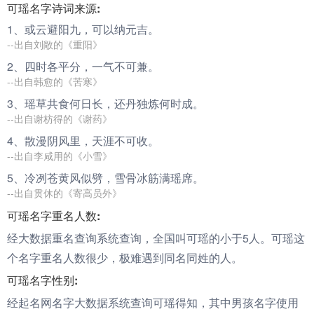
可瑶名字诗词来源:
1、或云避阳九，
可
以纳元吉。
--出自刘敞的《重阳》
2、四时各平分，一气不
可
兼。
--出自韩愈的《苦寒》
3、
瑶
草共食何日长，还丹独炼何时成。
--出自谢枋得的《谢药》
4、散漫阴风里，天涯不
可
收。
--出自李咸用的《小雪》
5、冷冽苍黄风似劈，雪骨冰筋满
瑶
席。
--出自贯休的《寄高员外》
可瑶名字重名人数:
经大数据重名查询系统查询，全国叫可瑶的小于5人。可瑶这
个名字重名人数很少，极难遇到同名同姓的人。
可瑶名字性别:
经起名网名字大数据系统查询可瑶得知，其中男孩名字使用