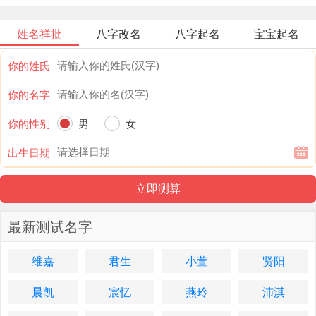
姓名祥批
八字改名
八字起名
宝宝起名
你的姓氏
你的名字
你的性别
男
女
出生日期
最新测试名字
维嘉
君生
小萱
贤阳
晨凯
宸忆
燕玲
沛淇