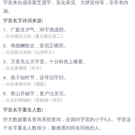
宇宣来自成语紫芝眉宇、宣化承流、大肆宣传等，非常有内
涵。
宇宣名字诗词来源:
1、广庭含夕气，闲
宇
澹虚阴。
--出自骆宾王的《夏日夜忆张二》
2、倚曲酬歌去，
宣
尼正哂而。
--出自陈元光的《山游怀古》
3、万里无云天
宇
宽，十分秋色上楼看。
--出自黄庚的《对月》
4、燕子知时节，还寻旧
宇
归。
--出自李师中的《偶题》
5、禁山开秘
宇
，复户洁灵宅。
--出自刘禹锡的《游桃源一百韵》
宇宣名字重名人数:
经大数据重名查询系统查询，全国叫宇宣的小于5人。宇宣这
个名字重名人数很少，极难遇到同名同姓的人。