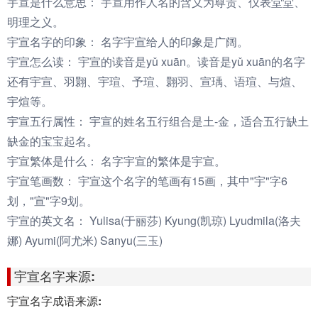
宇宣是什么意思：
宇宣用作人名的含义为尊贵、仪表堂堂、
明理之义。
宇宣名字的印象：
名字宇宣给人的印象是广阔。
宇宣怎么读：
宇宣的读音是yǔ xuān。读音是yǔ xuān的名字
还有宇宣、羽翾、宇瑄、予瑄、翾羽、宣瑀、语瑄、与煊、
宇煊等。
宇宣五行属性：
宇宣的姓名五行组合是土-金，适合五行缺土
缺金的宝宝起名。
宇宣繁体是什么：
名字宇宣的繁体是宇宣。
宇宣笔画数：
宇宣这个名字的笔画有15画，其中"宇"字6
划，"宣"字9划。
宇宣的英文名：
Yulisa(于丽莎) Kyung(凯琼) Lyudmila(洛夫
娜) Ayumi(阿尤米) Sanyu(三玉)
宇宣名字来源:
宇宣名字成语来源: