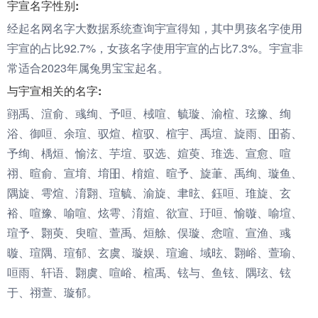
宇宣名字性别:
经起名网名字大数据系统查询宇宣得知，其中男孩名字使用
宇宣的占比92.7%，女孩名字使用宇宣的占比7.3%。宇宣非
常适合2023年属兔男宝宝起名。
与宇宣相关的名字:
翧禹、渲俞、彧绚、予咺、棫喧、毓璇、渝楦、玹豫、绚
浴、御咺、余瑄、驭煊、楦驭、楦宇、禹塇、旋雨、昍萮、
予绚、楀烜、愉泫、芋塇、驭选、媗萸、琟选、宣愈、喧
祤、暄俞、宣堉、堉昍、棛媗、暄予、旋茟、禹绚、璇鱼、
隅旋、雩煊、淯翾、瑄毓、渝旋、聿昡、鈺咺、琟旋、玄
裕、喧豫、喻喧、炫雩、淯媗、欲宣、玗咺、愉暶、喻塇、
瑄予、翾萸、臾暄、萱禹、烜艅、俣璇、悆喧、宣渔、彧
暶、瑄隅、瑄郁、玄虞、璇娱、瑄逾、域昡、翾峪、萱瑜、
咺雨、轩语、翾虞、喧峪、楦禹、铉与、鱼铉、隅玹、铉
于、祤萱、璇郁。