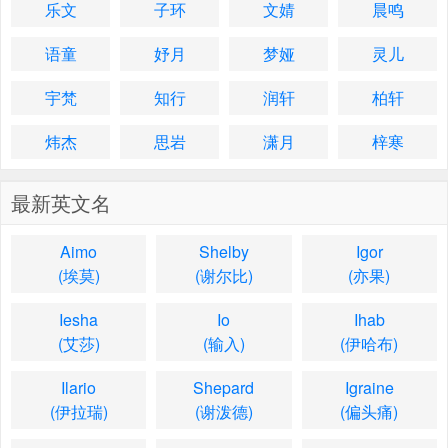
乐文
子环
文婧
晨鸣
语童
妤月
梦娅
灵儿
宇梵
知行
润轩
柏轩
炜杰
思岩
潇月
梓寒
最新英文名
Aimo
Shelby
Igor
(埃莫)
(谢尔比)
(亦果)
Iesha
Io
Ihab
(艾莎)
(输入)
(伊哈布)
Ilario
Shepard
Igraine
(伊拉瑞)
(谢泼德)
(偏头痛)