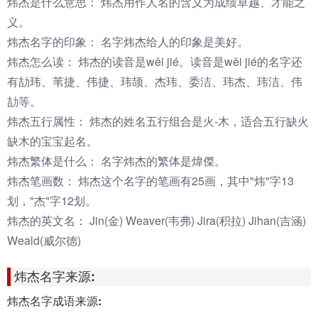
炜杰是什么意思：
炜杰用作人名的含义为成绩卓越、才能之
义。
炜杰名字的印象：
名字炜杰给人的印象是美好。
炜杰怎么读：
炜杰的读音是wěi jié。读音是wěi jié的名字还
有劼玮、苇捷、伟捷、玮颉、杰玮、委洁、玮杰、玮洁、伟
劼等。
炜杰五行属性：
炜杰的姓名五行组合是火-木，适合五行缺火
缺木的宝宝起名。
炜杰繁体是什么：
名字炜杰的繁体是煒傑。
炜杰笔画数：
炜杰这个名字的笔画有25画，其中"炜"字13
划，"杰"字12划。
炜杰的英文名：
Jin(金) Weaver(韦弗) Jira(积拉) Jihan(吉涵)
Weald(威尔德)
炜杰名字来源:
炜杰名字成语来源: