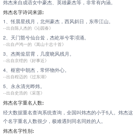
炜杰来自成语女中豪杰、英雄豪杰等，非常有内涵。
炜杰名字诗词来源:
1、怅晨星残月，北州豪
杰
，西风斜日，东帝江山。
--出自陈人杰的《沁园春》
2、天门豁兮仙台耸，
杰
屹崒兮零澒涌。
--出自卢鸿一的《嵩山十志十首》
3、
杰
阁耸层霄，几度晓风残月。
--出自京镗的《好事近》
4、枢密中朝
杰
，常怀物外心。
--出自程迈的《过东湖》
5、永永清光晔
炜
。
--出自史浩的《采莲》
炜杰名字重名人数:
经大数据重名查询系统查询，全国叫炜杰的小于5人。炜杰这
个名字重名人数很少，极难遇到同名同姓的人。
炜杰名字性别: