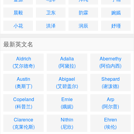
晨毅
卫东
韵霖
婉嫣
小花
洪泽
润辰
妤瑾
最新英文名
Aldrich
Adalia
Abernethy
(艾尔德奇)
(阿黛拉)
(阿伯内西)
Austin
Abigael
Shepard
(奥斯丁)
(艾碧盖尔)
(谢泼德)
Copeland
Ernie
Arp
(科普兰)
(娥妮)
(阿尔普)
Clarence
Nithin
Ehren
(克莱伦斯)
(尼欣)
(埃伦)