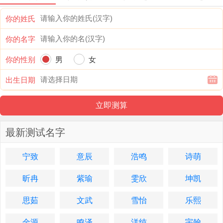
你的姓氏
你的名字
你的性别
男
女
出生日期
最新测试名字
宁致
意辰
浩鸣
诗萌
昕冉
紫瑜
雯欣
坤凯
思茹
文武
雪怡
乐熙
金源
鸣泽
洋纯
宇翰