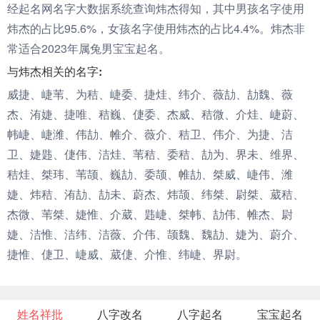
经起名网名字大数据系统查询炜杰得知，其中男孩名字使用
炜杰的占比95.6%，女孩名字使用炜杰的占比4.4%。炜杰非
常适合2023年属兔男宝宝起名。
与炜杰相关的名字:
威捷、崨苇、为秸、崨委、捷烓、纬介、薇劼、劼魏、薇
杰、洧婕、捷唯、秸巍、倢委、杰威、秸微、介烓、崨蔚、
帏崨、崨潍、伟劼、帷介、薇介、秸卫、伟介、为捷、洁
卫、婕韪、倢伟、洁烓、苇秸、委秸、劼为、界未、维界、
秸烓、桀玮、苇颉、巍劼、委颉、帷劼、桀威、崨伟、潍
婕、炜秸、洧劼、劼未、蔚杰、炜颉、纬桀、尉桀、葳秸、
杰微、苇桀、婕惟、介葳、韪崨、桀帏、劼伟、帷杰、尉
婕、洁惟、洁纬、洁薇、介伟、颉魏、魏劼、婕为、蔚介、
捷惟、倢卫、崨威、葳倢、介惟、纬崨、界尉。
姓名祥批
八字改名
八字起名
宝宝起名