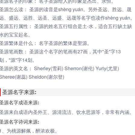
圣源名字的印象：
名字圣源给人的印象是杰出、永恒。
圣源怎么读：
圣源的读音是shèng yuán。另外圣远、胜远、晟
远、盛远、远胜、远圣、远盛、远晟等名字也读作shèng yuán。
圣源五行属性：
圣源的姓名五行组合是土-水，适合五行缺土缺
水的宝宝起名。
圣源繁体是什么：
名字圣源的繁体是聖源。
圣源笔画数：
圣源这个名字的笔画有27画，其中"圣"字13
划，"源"字14划。
圣源的英文名：
Sherley(雪莉) Sherron(谢伦) Yuriy(尤里)
Sheree(谢蕊) Sheldon(谢尔登)
圣源名字来源:
圣源名字成语来源:
圣源来自成语内圣外王、源清流洁、饮水思源等，非常有内涵。
圣源名字诗词来源:
1、为桃
源
解佩，醉浓欢极。