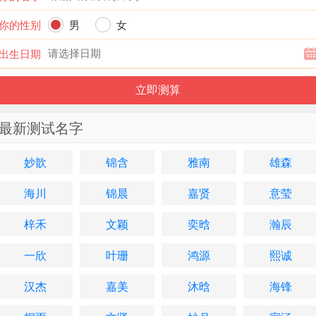
你的性别
男
女
出生日期
最新测试名字
妙歆
锦含
雅南
雄森
海川
锦晨
嘉贤
意莹
梓禾
文颖
奕晗
瀚辰
一欣
叶珊
鸿源
熙诚
汉杰
嘉美
沐晗
海锋