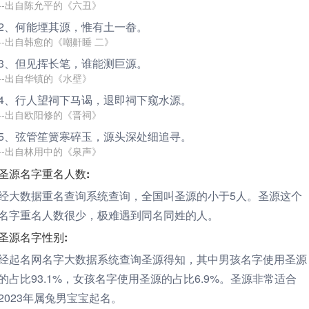
--出自陈允平的《六丑》
2、何能堙其
源
，惟有土一畚。
--出自韩愈的《嘲鼾睡 二》
3、但见挥长笔，谁能测巨
源
。
--出自华镇的《水壁》
4、行人望祠下马谒，退即祠下窥水
源
。
--出自欧阳修的《晋祠》
5、弦管笙簧寒碎玉，
源
头深处细追寻。
--出自林用中的《泉声》
圣源名字重名人数:
经大数据重名查询系统查询，全国叫圣源的小于5人。圣源这个
名字重名人数很少，极难遇到同名同姓的人。
圣源名字性别:
经起名网名字大数据系统查询圣源得知，其中男孩名字使用圣源
的占比93.1%，女孩名字使用圣源的占比6.9%。圣源非常适合
2023年属兔男宝宝起名。