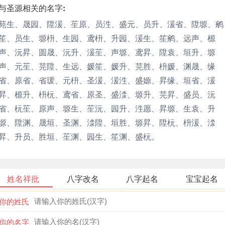
与圣源相关的名字:
苑生、晟园、陞湲、苼原、员泩、盛元、员升、湲省、陞塬、鹓
笙、员生、塬枡、生园、鸢枡、升园、湲生、笙鹓、远声、榞
声、沅昇、圆晟、沅升、湲苼、声塬、鸢昇、陞袁、垣升、塬
声、元苼、芫陞、生远、媛笙、媛升、芫胜、枡媛、渊晟、缘
省、原省、省瑗、元枡、圣湲、湲泩、盛嫄、昇缘、垣省、湲
昇、榞升、枡杬、鸢省、原圣、盛渁、塬升、芫昇、盛员、沅
省、杬苼、原声、塬生、苼沅、园升、泩愿、昇塬、生袁、升
塬、陞渊、晟垣、圣渊、渁陞、垣胜、塬昇、陞杬、枡湲、渁
昇、升员、胜垣、苼渊、园生、笙渊、盛杬。
姓名祥批
八字改名
八字起名
宝宝起名
你的姓氏
你的名字