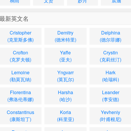
桐雨
文贤
妙月
宸涵
最新英文名
Cristopher
Demitry
Delphina
(克里斯多佛)
(德米特里)
(德尔菲娜)
Crofton
Yaffe
Crystin
(克罗夫顿)
(亚夫)
(克莉丝汀)
Lemoine
Yngvarr
Hark
(勒莫瓦纳)
(英瓦尔)
(哈瑞科)
Florentina
Harsha
Leander
(弗洛伦蒂娜)
(哈沙)
(李安德)
Constantinus
Koria
Yevheniy
(康斯坦丁)
(科里亚)
(叶甫根尼)