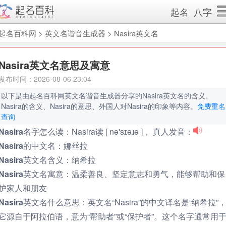
起名
八字
起名百科网
>
英文名谐音生成器
>
Nasira英文名
Nasira英文名意思及寓意
发布时间：2026-08-06 23:04
以下是由起名百科网英文名谐音生成器分享的Nasira英文名的含义、
Nasira的含义、Nasira的意思、外国人对Nasira的印象等内容。
免费重名
查询
Nasira名字怎么读：
Nasira读 [ nə'sɪəɹə ]， 真人发音：
Nasira的中文名：
娜丝拉
Nasira英文名含义：
纳希拉
Nasira英文名寓意：
温柔善良、坚定意志和勇气，能够帮助和保
护家人和朋友
Nasira英文名什么意思：
英文名“Nasira”的中文译名是“纳希拉”
它源自于阿拉伯语，意为“帮助者”或“保护者”。这个名字通常用