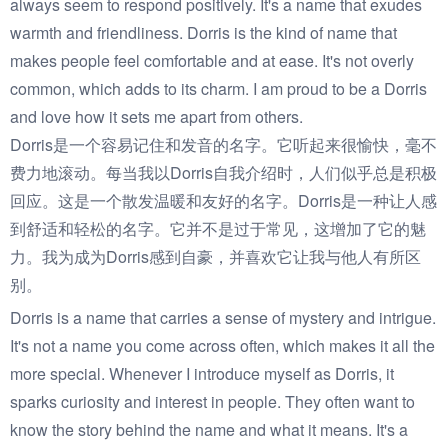
always seem to respond positively. It's a name that exudes
warmth and friendliness. Dorris is the kind of name that
makes people feel comfortable and at ease. It's not overly
common, which adds to its charm. I am proud to be a Dorris
and love how it sets me apart from others.
Dorris是一个容易记住和发音的名字。它听起来很愉快，毫不
费力地滚动。每当我以Dorris自我介绍时，人们似乎总是积极
回应。这是一个散发温暖和友好的名字。Dorris是一种让人感
到舒适和轻松的名字。它并不是过于常见，这增加了它的魅
力。我为成为Dorris感到自豪，并喜欢它让我与他人有所区
别。
Dorris is a name that carries a sense of mystery and intrigue.
It's not a name you come across often, which makes it all the
more special. Whenever I introduce myself as Dorris, it
sparks curiosity and interest in people. They often want to
know the story behind the name and what it means. It's a