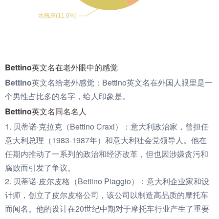
Bettino英文名在老外眼中的感觉
Bettino英文名给老外感觉：
Bettino英文名在外国人眼里是一
个男性占比多的名字，给人印象是。
Bettino英文名同名名人
1. 贝蒂诺·克拉克（Bettino Craxi）：意大利政治家，曾担任
意大利总理（1983-1987年）和意大利社会党领导人。他在
任期内推动了一系列的政治和经济改革，但也因涉嫌贪污和
腐败而引发了争议。
2. 贝蒂诺·皮尔皮格（Bettino Piaggio）：意大利企业家和设
计师，创立了皮尔皮格公司，该公司以制造高品质的摩托车
而闻名。他的设计在20世纪中期对于摩托车行业产生了重要