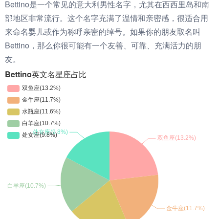
Bettino是一个常见的意大利男性名字，尤其在西西里岛和南
部地区非常流行。这个名字充满了温情和亲密感，很适合用
来命名婴儿或作为称呼亲密的绰号。如果你的朋友取名叫
Bettino，那么你很可能有一个友善、可靠、充满活力的朋
友。
Bettino英文名星座占比