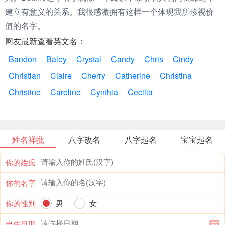
建立有意义的关系。我很感激拥有这样一个体现我所珍视价
值的名字。
网友最新查看英文名：
Bandon
Baley
Crystal
Candy
Chris
Cindy
Christian
Claire
Cherry
Catherine
Christina
Christine
Caroline
Cynthia
Cecilia
姓名祥批
八字改名
八字起名
宝宝起名
你的姓氏
你的名字
你的性别
男
女
出生日期