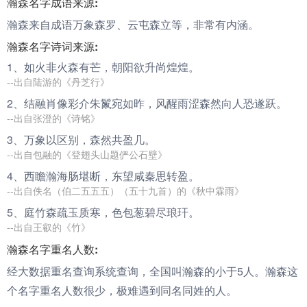
瀚森名字成语来源:
瀚森来自成语万象森罗、云屯森立等，非常有内涵。
瀚森名字诗词来源:
1、如火非火
森
有芒，朝阳欲升尚煌煌。
--出自陆游的《丹芝行》
2、结融肖像彩介朱鬣宛如昨，风醒雨涩
森
然向人恐遂跃。
--出自张澄的《诗铭》
3、万象以区别，
森
然共盈几。
--出自包融的《登翅头山题俨公石壁》
4、西瞻
瀚
海肠堪断，东望咸秦思转盈。
--出自佚名（伯二五五五）（五十九首）的《秋中霖雨》
5、庭竹
森
疏玉质寒，色包葱碧尽琅玕。
--出自王叡的《竹》
瀚森名字重名人数:
经大数据重名查询系统查询，全国叫瀚森的小于5人。瀚森这
个名字重名人数很少，极难遇到同名同姓的人。