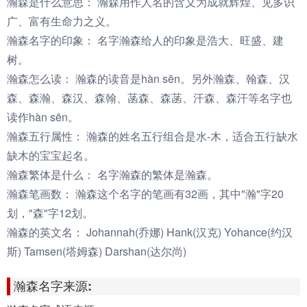
瀚森是什么意思：
瀚森用作人名的含义为成就辉煌、见多识
广、富有生命力之义。
瀚森名字的印象：
名字瀚森给人的印象是浩大、旺盛、建
树。
瀚森怎么读：
瀚森的读音是hàn sēn。另外瀚森、翰森、汉
森、森瀚、森汉、森翰、菡森、森菡、汗森、森汗等名字也
读作hàn sēn。
瀚森五行属性：
瀚森的姓名五行组合是水-木，适合五行缺水
缺木的宝宝起名。
瀚森繁体是什么：
名字瀚森的繁体是瀚森。
瀚森笔画数：
瀚森这个名字的笔画有32画，其中"瀚"字20
划，"森"字12划。
瀚森的英文名：
Johannah(乔娜) Hank(汉克) Yohance(约汉
斯) Tamsen(塔姆森) Darshan(达尔尚)
瀚森名字来源: