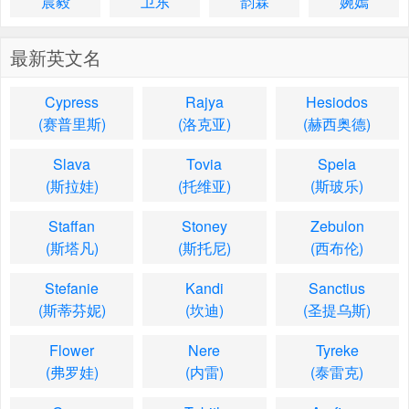
晨毅
卫东
韵霖
婉嫣
最新英文名
Cypress
Rajya
Hesiodos
(赛普里斯)
(洛克亚)
(赫西奥德)
Slava
Tovia
Spela
(斯拉娃)
(托维亚)
(斯玻乐)
Staffan
Stoney
Zebulon
(斯塔凡)
(斯托尼)
(西布伦)
Stefanie
Kandi
Sanctius
(斯蒂芬妮)
(坎迪)
(圣提乌斯)
Flower
Nere
Tyreke
(弗罗娃)
(内雷)
(泰雷克)