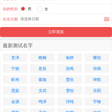
你的性别
男
女
出生日期
最新测试名字
意泽
晓梅
谕婷
耀祖
宁致
意辰
浩鸣
诗萌
昕冉
紫瑜
雯欣
坤凯
思茹
文武
雪怡
乐熙
金源
鸣泽
洋纯
宇翰