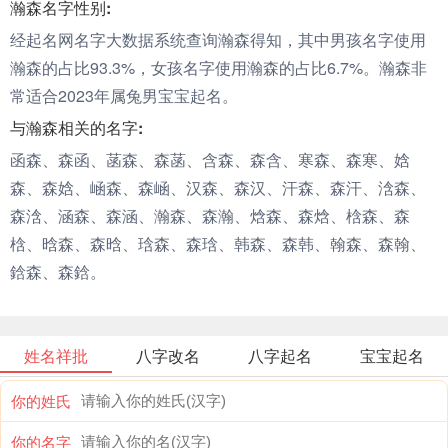
瀚森名字性别:
经起名网名字大数据系统查询瀚森得知，其中男孩名字使用
瀚森的占比93.3%，女孩名字使用瀚森的占比6.7%。瀚森非
常适合2023年属兔男宝宝起名。
与瀚森相关的名字:
函森、森函、菡森、森菡、含森、森含、寒森、森寒、娢
森、森娢、崡森、森崡、汉森、森汉、汗森、森汗、浛森、
森浛、涵森、森涵、瀚森、森瀚、焓森、森焓、梒森、森
梒、晗森、森晗、琀森、森琀、韩森、森韩、翰森、森翰、
鋡森、森鋡。
姓名祥批
八字改名
八字起名
宝宝起名
你的姓氏
你的名字