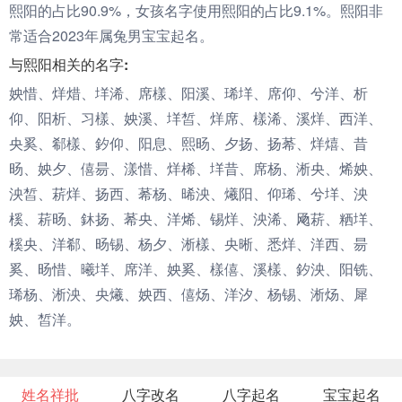
熙阳的占比90.9%，女孩名字使用熙阳的占比9.1%。熙阳非
常适合2023年属兔男宝宝起名。
与熙阳相关的名字:
姎惜、烊焟、垟浠、席樣、阳溪、琋垟、席仰、兮洋、析
仰、阳析、习樣、姎溪、垟皙、烊席、樣浠、溪烊、西洋、
央奚、郗樣、釸仰、阳息、熙旸、夕扬、扬莃、烊熺、昔
旸、姎夕、僖昜、漾惜、烊桸、垟昔、席杨、淅央、烯姎、
泱皙、菥烊、扬西、莃杨、晞泱、爔阳、仰琋、兮垟、泱
榽、菥旸、鈢扬、莃央、洋烯、锡烊、泱浠、飏菥、粞垟、
榽央、洋郗、旸锡、杨夕、淅樣、央晰、悉烊、洋西、昜
奚、旸惜、曦垟、席洋、姎奚、樣僖、溪樣、釸泱、阳铣、
琋杨、淅泱、央爔、姎西、僖炀、洋汐、杨锡、淅炀、犀
姎、皙洋。
姓名祥批
八字改名
八字起名
宝宝起名