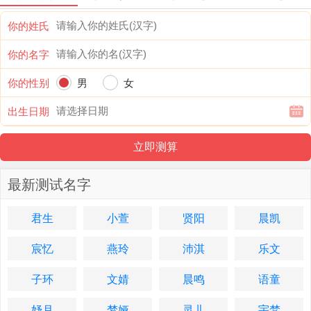
你的姓氏
你的名字
你的性别
男
女
出生日期
最新测试名字
君生
小萱
贤阳
晨凯
宸忆
燕玲
沛淇
乐文
子环
文婧
晨鸣
语童
妤月
梦娅
灵儿
宇梵