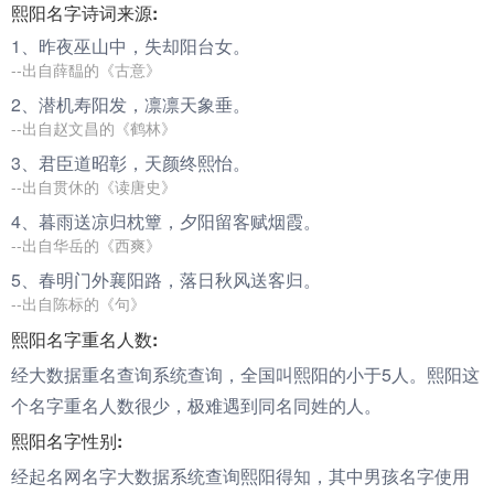
熙阳名字诗词来源:
1、昨夜巫山中，失却
阳
台女。
--出自薛馧的《古意》
2、潜机寿
阳
发，凛凛天象垂。
--出自赵文昌的《鹤林》
3、君臣道昭彰，天颜终
熙
怡。
--出自贯休的《读唐史》
4、暮雨送凉归枕簟，夕
阳
留客赋烟霞。
--出自华岳的《西爽》
5、春明门外襄
阳
路，落日秋风送客归。
--出自陈标的《句》
熙阳名字重名人数:
经大数据重名查询系统查询，全国叫熙阳的小于5人。熙阳这
个名字重名人数很少，极难遇到同名同姓的人。
熙阳名字性别:
经起名网名字大数据系统查询熙阳得知，其中男孩名字使用