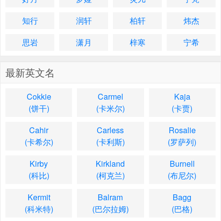
知行
润轩
柏轩
炜杰
思岩
潇月
梓寒
宁希
最新英文名
Cokkie
Carmel
Kaja
(饼干)
(卡米尔)
(卡贾)
Cahir
Carless
Rosalie
(卡希尔)
(卡利斯)
(罗萨列)
Kirby
Kirkland
Burnell
(科比)
(柯克兰)
(布尼尔)
Kermit
Balram
Bagg
(科米特)
(巴尔拉姆)
(巴格)