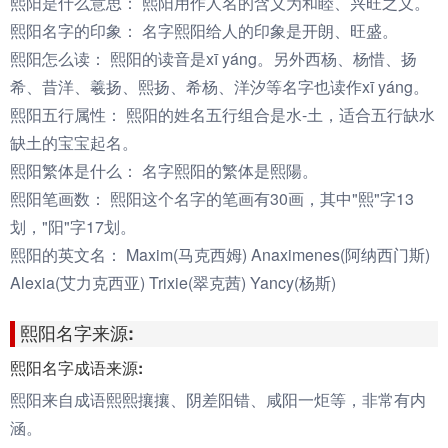
熙阳是什么意思：
熙阳用作人名的含义为和睦、兴旺之义。
熙阳名字的印象：
名字熙阳给人的印象是开朗、旺盛。
熙阳怎么读：
熙阳的读音是xī yáng。另外西杨、杨惜、扬
希、昔洋、羲扬、熙扬、希杨、洋汐等名字也读作xī yáng。
熙阳五行属性：
熙阳的姓名五行组合是水-土，适合五行缺水
缺土的宝宝起名。
熙阳繁体是什么：
名字熙阳的繁体是熙陽。
熙阳笔画数：
熙阳这个名字的笔画有30画，其中"熙"字13
划，"阳"字17划。
熙阳的英文名：
Maxim(马克西姆) Anaximenes(阿纳西门斯)
Alexia(艾力克西亚) Trixie(翠克茜) Yancy(杨斯)
熙阳名字来源:
熙阳名字成语来源:
熙阳来自成语熙熙攘攘、阴差阳错、咸阳一炬等，非常有内
涵。