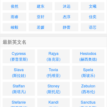
俊然
建东
沐远
文曦
雨睿
亚轩
杰淳
佳奕
峻毅
若媛
静蕾
语芯
最新英文名
Cypress
Rajya
Hesiodos
(赛普里斯)
(洛克亚)
(赫西奥德)
Slava
Tovia
Spela
(斯拉娃)
(托维亚)
(斯玻乐)
Staffan
Stoney
Zebulon
(斯塔凡)
(斯托尼)
(西布伦)
Stefanie
Kandi
Sanctius