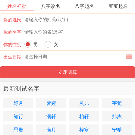
姓名祥批
八字改名
八字起名
宝宝起名
你的姓氏
你的名字
你的性别
男
女
出生日期
最新测试名字
妤月
梦娅
灵儿
宇梵
知行
润轩
柏轩
炜杰
思岩
潇月
梓寒
宁希