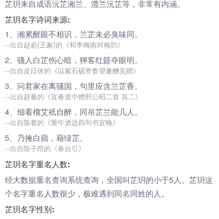
芷玥来自成语沅芷湘兰、澧兰沅芷等，非常有内涵。
芷玥名字诗词来源:
1、湘累醒眼不相识，兰
芷
未必臭味同。
--出自赵必{王象}的《和李梅南对梅韵》
2、骚人白
芷
伤心暗，狎客红筵夺眼明。
--出自皮日休的《以紫石砚寄鲁望兼酬见赠》
3、问君家在离骚国，句里应含兰
芷
香。
--出自赵蕃的《宜春道中赠邢公昭二首 其二》
4、细看榴艾祇自醉，同吊
芷
兰能几人。
--出自陈着的《重午酒边四句书宜晚》
5、乃掩白蘋，藉绿
芷
。
--出自陈子昂的《春台引》
芷玥名字重名人数:
经大数据重名查询系统查询，全国叫芷玥的小于5人。芷玥这
个名字重名人数很少，极难遇到同名同姓的人。
芷玥名字性别: