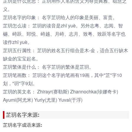
芷玥是什么意思：
芷玥用作人名的含义为尊贵典雅、聪慧之
义。
芷玥名字的印象：
名字芷玥给人的印象是美丽、富贵。
芷玥怎么读：
芷玥的读音是zhǐ yuè。另外志粤、志阅、智
樾、峙跃、郅悦、峙越、月峙、志月、致粤、致跃等名字也
读作zhǐ yuè。
芷玥五行属性：
芷玥的姓名五行组合是木-金，适合五行缺木
缺金的宝宝起名。
芷玥繁体是什么：
名字芷玥的繁体是芷玥。
芷玥笔画数：
芷玥这个名字的笔画有19画，其中"芷"字10
划，"玥"字9划。
芷玥的英文名：
Zhirayr(赛勒斯) Zhannochka(珍娜奇卡)
Ayumi(阿尤米) Yuriy(尤里) Yuval(于浮)
芷玥名字来源:
芷玥名字成语来源: