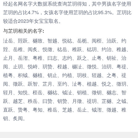
经起名网名字大数据系统查询芷玥得知，其中男孩名字使用
芷玥的占比4.7%，女孩名字使用芷玥的占比95.3%。芷玥比
较适合2023年女宝宝取名。
与芷玥相关的名字:
沚岳、臸跃、樾致、智越、悦梽、岳栀、阅桎、治跃、约
臸、岳稚、阅炙、悦徵、梽岳、稚跃、梽玥、约治、稚越、
止月、岳潪、粤稚、曰志、志约、跃之、止粤、钥祉、治
阅、止玥、悦峙、玥贽、桎越、樾沚、徵悦、治玥、粤禔、
植粤、枳钺、樾植、钥止、约植、玥枝、轾越、之粤、禔
阅、徵跃、跃智、芷月、至约、沚粤、植越、悦之、徵玥、
轾月、知悦、桎岳、樾梽、钺沚、钥植、徵钥、樾志、智
跃、越芝、秩岳、曰贽、钥贽、月徵、禔玥、芷樾、之钺、
直跃、贽粤、粤知、稚岳、芝越、岳止、钺潪、徵越、稚
钥、炙阅。