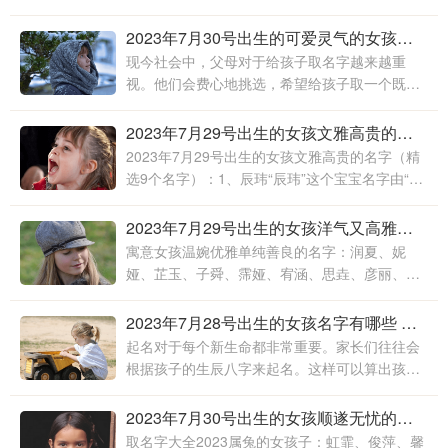
惠茜、乐妙、馨睿、玉香、浅予、紫琦、涵畅、
智琳、辰然、丽洁、熙蕊、
2023年7月30号出生的可爱灵气的女孩名字大全 2023年兔年出生取名字大全女孩
现今社会中，父母对于给孩子取名字越来越重
视。他们会费心地挑选，希望给孩子取一个既有
美好寓意，又好听的名字。特别是对于初为人父
母的家长，他们会更加珍视对自己的第一个孩子
2023年7月29号出生的女孩文雅高贵的名字 与美玉有关的女孩名字
2023年7月29号出生的女孩文雅高贵的名字（精
选9个名字）：1、辰玮“辰玮”这个宝宝名字由“辰”
和“玮”两个字组成。其中，“辰”表示时间的意义，
寓意宝宝之后能够抓住时机
2023年7月29号出生的女孩洋气又高雅的名字 寓意女孩温婉优雅单纯善良的名字
寓意女孩温婉优雅单纯善良的名字：润夏、妮
娅、芷玉、子舜、霈娅、宥涵、思垚、彦丽、岚
青、忻诗、永涵、睿燕、继文、涵瑾、兰俐、谨
萱、一淇、燕红、小霖、贝怡、
2023年7月28号出生的女孩名字有哪些 女孩名字2023年名字大全兔年
起名对于每个新生命都非常重要。家长们往往会
根据孩子的生辰八字来起名。这样可以算出孩子
的生肖和喜用神，从而补足孩子五行之缺陷，改
善孩子的命运。2023年兔年女孩起什么名字好？
2023年7月30号出生的女孩顺遂无忧的名字 取名字大全2023属兔的女孩子
可起名美莹、佳意、安馨、煜琪、心蕴等
取名字大全2023属兔的女孩子：虹霏、俊萍、馨