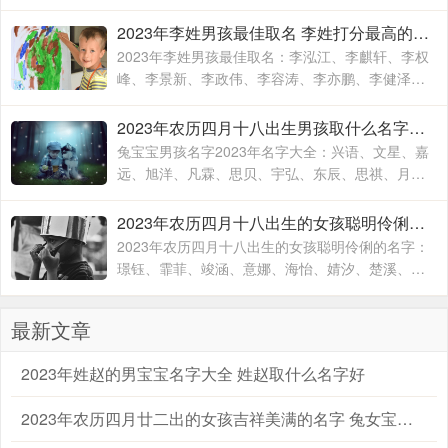
一定的组织能力和文学素养，那么这就是一件非常
折磨父母的事情，对于自己孩子的名字
2023年李姓男孩最佳取名 李姓打分最高的名字
2023年李姓男孩最佳取名：李泓江、李麒轩、李权
峰、李景新、李政伟、李容涛、李亦鹏、李健泽、
李乐宜、李佳壹、李家振、李若米、李东哲、李愉
悦、李继超、李仲
2023年农历四月十八出生男孩取什么名字有福气 兔宝宝男孩名字2023年名字大全
兔宝宝男孩名字2023年名字大全：兴语、文星、嘉
远、旭洋、凡霖、思贝、宇弘、东辰、思祺、月
如、玉宸、君涛、海铭、心融、圣翔、锦意、瑞
华、安逸、希淳、语书
2023年农历四月十八出生的女孩聪明伶俐的名字 2023年兔年名字男和女孩的名字
2023年农历四月十八出生的女孩聪明伶俐的名字：
璟钰、霏菲、竣涵、意娜、海怡、婧汐、楚溪、敬
然、如懿、岚平、靖舒、玮露、英智、舒贤、蓝
歆、晓朋、源瑾、艺
最新文章
2023年姓赵的男宝宝名字大全 姓赵取什么名字好
2023年农历四月廿二出的女孩吉祥美满的名字 兔女宝宝取名好听又吉利