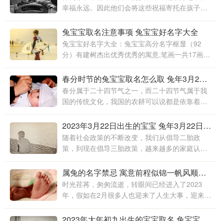
幸福永远。因此他们会将这些祝福寄托在孩子的
名字中，期望这些祝福能够实现。下面小编就为
大家介绍2023年兔年出生的宝宝该怎么起名
兔宝宝取名注意事项 兔宝宝好名字大全
兔宝宝好名字大全：兔宝宝高分名字枢显（92
分）有建树杰出优秀优秀的寓意,笔画一共17画枢
字取名意思为：指中枢，取名寓意为关键、核
心。显字取名意思为：指光亮、明亮
春分时节的兔宝宝取名怎么取 兔年3月21日出生的宝宝取名
春分属于二十四节气之一，而二十四节气属于我
国的传统文化，我国的农耕可以说都是依靠着二
十四节气进行，很多人不知道春分是什么意思，
也不知道春分意味着什么，今天主要为大家带来
2023年3月22日出生的宝宝 兔年3月22日出生的宝宝名字
春分节气出生的宝宝取名
随着社会政策的不断改变，我们从倡导二胎政
策，到现在倡导三胎政策，越来越多的家庭认为
两个孩子有个陪伴，总比只有一个孩子孤独的
好。那么无论是第一个孩子还是第二个孩子到来
属兔的名字禁忌 寓意前程似锦一帆风顺的名字
之即
时光荏苒，匆匆流逝，转眼间已经进入了2023
年，假如在2月很多人也迎来了人生大事，迎来了
自己的宝宝，2月出生的宝宝怎么取名呢？想要知
道更多的取名方法，可以看看下文的建议
2023年大年初九出生的宝宝取名 兔宝宝吉祥好听的名字