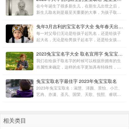
在今年诞生了很多新生儿，在新生儿出世之后，
新生儿取名则是最至关重要的大事，为孩子取名
时，家长要考虑名字简单顺口，好读易记，这样
才有助于孩子生活，利于和别人交流，名字还要
兔年3月吉利的宝宝名字大全 兔年春天出生的宝宝取名
内涵好
每一对父母们无论是给孩子起乳名，还是给孩子
起大名，无论是给男孩子起名字，还是给女孩子
起名字，对此都是一件特别重要的事情，所以对
这件事情一定要非常的谨慎，而且给孩子起名字
2023兔宝宝名字大全 取名宜用字 兔宝宝寓意爱国的名字
还有非常多的讲究
我们在给孩子取名字的时候可以根据所拥有的生
肖属性来确定，这样的名字更加具有特殊性，更
加的具有意义，对孩子来说也是一个具有特殊来
源的名字，这样的名字会是一个好名字
兔宝宝取名字最佳字 2023年兔宝宝取名
2023年兔宝宝取名：淑慧、泽颜、景怡、小兰、
艺冉、亦潇、圣凡、国荣、天歌、悦熙、睿琪、
永泽、瑞鑫、一娜、以诺、君雨、沐翰、晓薇、
颐可、婉妤、奕林、俊雅
相关类目