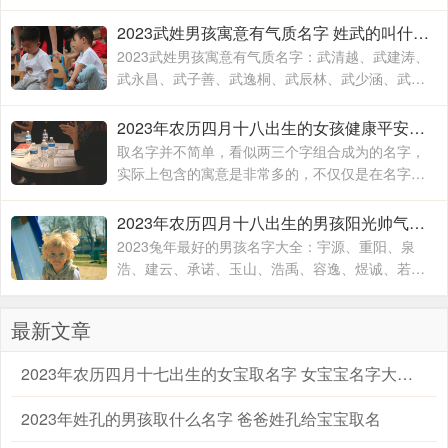
精力去取，毕竟不出意外的话，一个名字会伴随孩
子的出生到结束，贯穿孩子的一生
2023武姓男孩寓意有气质名字 姓武的叫什么名字
2023武姓男孩寓意有气质名字：武清越、武建涛、
武永昌、武子善、武逸桐、武辰林、武少涵、武月
桐、武梓橙、武进平、武云志、武红伟、武梓栎、
武一纯、武润洁、
2023年农历四月十八出生的女孩健康平安的名字 兔年出生适合女孩子的名字
取名字并不简单，看似两三个字组合成为的名字，
实际上包含的寓意是非常多的，不仅仅是在名字的
文字组合搭配方面，对于名字的内在含义方面也有
着不一样的寓意，一个名字究竟取的好不好
2023年农历四月十八出生的男孩阳光帅气的名字 2023兔年最好的男孩名字大全
2023兔年最好的男孩名字大全：宇源、重阳、泉
浩、建云、承诺、玉山、浩禹、容逸、煜诚、若
天、融凯、溢涵、德权、书远、沐霜、登峰、洪
睿、紫瑞、坚兵、如含、
最新文章
2023年农历四月十七出生的女宝取名字 女宝宝名字大全2023属兔
2023年姓孔的男孩取什么名字 爸爸姓孔给宝宝取名