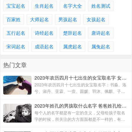
宝宝起名
生肖起名
名字大全
姓名测试
百家姓
大师起名
男孩起名
女孩起名
五行起名
诗经起名
楚辞起名
唐诗起名
宋词起名
成语起名
属虎起名
属兔起名
热门文章
2023年农历四月十七出生的女宝取名字 女宝宝名字大全2023属兔
2023年农历四月十七出生的女宝取名字：书淼、洛
兮、淑丹、亚霖、一壹、圆媛、羽沐、佩麒、子
卉、冰馨、伶瑶、青霖、翠云、雯雨、可菡、宸
佑、书玮、彤晴、禾木
2023年姓孔的男孩取什么名字 爸爸姓孔给宝宝取名
每个人的名字都是有一定的含义，父母给孩子取名
字的时候，所关注的方方面面都是不一样的，有的
时候就算是同名同姓的人，相信所展现出来的寓意