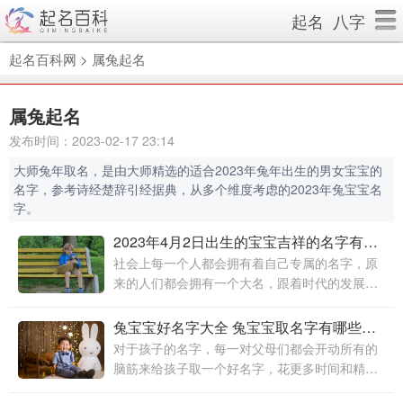
起名
八字
起名百科网
>
属兔起名
属兔起名
发布时间：2023-02-17 23:14
大师兔年取名，是由大师精选的适合2023年兔年出生的男女宝宝的
名字，参考诗经楚辞引经据典，从多个维度考虑的2023年兔宝宝名
字。
2023年4月2日出生的宝宝吉祥的名字有哪些 兔宝宝简单好听的名字
社会上每一个人都会拥有着自己专属的名字，原
来的人们都会拥有一个大名，跟着时代的发展，
人们现在不仅有了大名，也会有小名。而名字就
是一个人的象征，从名字中可以看到一个人的性
兔宝宝好名字大全 兔宝宝取名字有哪些好听
格特征、个人气质、道德品格等等特点
对于孩子的名字，每一对父母们都会开动所有的
脑筋来给孩子取一个好名字，花更多时间和精力
来给孩子取一个好名字，那么各位家长怎么帮兔