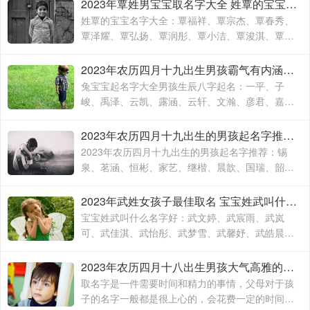
也是有所不同的，这主要要看父母对于孩子的期待
2023年覃姓男宝宝取名字大全 姓覃的宝宝名字大全
和要求
姓覃的宝宝名字大全：覃福祥、覃宗杰、覃春秀、
覃泽耀、覃弘扬、覃润彤、覃小洁、覃浚淇、覃炳
坤、覃玉阳、覃宗宝、覃兴隆、覃天予、覃欣君、
覃瑞源、覃吉米、覃熙
2023年农历四月十九出生男孩霸气有内涵的名字 兔宝宝起名字大全男孩生辰八字起名
兔宝宝起名字大全男孩生辰八字起名：一平、子
峻、禹泽、云凯、露涵、云轩、文瀚、彦君、嘉
林、霄云、子栋、亦心、梓玉、洛伊、宸溪、浩
明、沐一、浚泽、智豪、鑫磊
2023年农历四月十九出生的男孩起名字推荐 兔年男孩名字2023年名字大全
2023年农历四月十九出生的男孩起名字推荐：锡
泉、茗涵、恒彬、家艺、继楷、晨歆、国瑞、韶
涵、融淳、道明、一惟、智铭、佳洛、奕谨、君
然、明杨、冠泽、晓锋、
2023年武姓女孩子最佳取名 宝宝姓武叫什么名字好
宝宝姓武叫什么名字好：武文婷、武宸雨、武岚
可、武佳淇、武怡彤、武梦雪、武馨妤、武皓晨、
武楚妍、武子懿、武宸羽、武思敏、武梓榆、武思
诺、武奕君、武涵雨、武
2023年农历四月十八出生男孩大气高雅的名字 2023年男孩姓名大全
取名字是一件需要时间和精力的事情，父母对于孩
子的名字一般都是很上心的，会花费一定的时间和