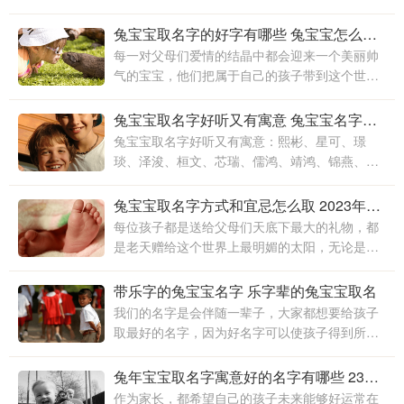
欢、妍桐、娅蕾、雯妮、素燕、惠美、丽滢、栩
轩、凤怡、苗月、婉渝、易萱
兔宝宝取名字的好字有哪些 兔宝宝怎么取名字比较好
每一对父母们爱情的结晶中都会迎来一个美丽帅
气的宝宝，他们把属于自己的孩子带到这个世界
上来的第一件事情，那就是给孩子取一个有利于
孩子成长起来的名字。本文推荐兔宝宝取名字
兔宝宝取名字好听又有寓意 兔宝宝名字有哪些字好
兔宝宝取名字好听又有寓意：熙彬、星可、璟
琰、泽浚、桓文、芯瑞、儒鸿、靖鸿、锦燕、乾
元、宜彬、颜达、薇晴、丰铭、宇橦、承逸、禹
程、子翕、碧璐、彬景、鸿钦、
兔宝宝取名字方式和宜忌怎么取 2023年好名字推荐
每位孩子都是送给父母们天底下最大的礼物，都
是老天赠给这个世界上最明媚的太阳，无论是社
会还是父母都会把一生都利于孩子的身上，父母
们在幸福美满的同时给孩子起名字也成为了最困
带乐字的兔宝宝名字 乐字辈的兔宝宝取名
难的问题
我们的名字是会伴随一辈子，大家都想要给孩子
取最好的名字，因为好名字可以使孩子得到所有
人的青睐，也会促进孩子不断地进步与成长，当
名字一直陪伴在人们左右就会成为每个人的一部
兔年宝宝取名字寓意好的名字有哪些 23年3月出生的兔宝宝取名
分
作为家长，都希望自己的孩子未来能够好运常在