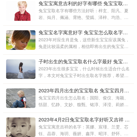
宝宝取个好名字呢，大家请看本文推荐
兔宝宝寓意吉利的好字有哪些 兔宝宝取名字有哪些方法好听
兔宝宝取名字有哪些方法好听：梓玄、阳凡、夏
岩、灿月、佩涵、霄艳、莹嫣、泽梓、均浩、涛
彬、泽菡、乐容、奕若、懿德、天福、小爱、家
淳、思娇、昭宇、芸霞、梦淼
兔宝宝名字寓意好字 兔宝宝怎么取名字比较好
2023年对应生肖是兔，这些新生宝宝应该属兔，
兔是比较温柔的属相，相信即将出生的兔宝宝也
会很温柔的，那么，兔宝宝怎么取名呢？本文推
荐兔宝宝取名字吉利的名字，希望对大家有所帮
子时出生的兔宝宝取名什么字最好 兔宝宝怎么取名字好听
助
2023年出生很多宝宝，什么时候出生适合什么名
字，本文对兔宝宝子时出生取名字推荐，希望对
大家有所帮助，大家都有自己的名字，名字是你
的身份名片，也是你用来沟通交流、人际交往的
2023年四月出生的宝宝取名 兔宝宝四月出生怎么取名
工具
兔宝宝四月出生怎么取名：国阳、俊仪、海颖、
恬甜、忆静、文妙、馥甄、铭淳、泽滢、莉娇、
婷玥、隽雅、瑞新、景泉、耀鑫、运锋、紫娜、
舒韵、骏腾、丽芸、珈萱、源
2023年4月2日兔宝宝取名字好听又吉祥 兔宝宝寓意吉祥的名字
兔宝宝寓意吉祥的名字：英娜、宸瑾、兰雯、芯
钰、晶蓉、海玥、薇妍、鑫萍、昭洋、舒怀、贤