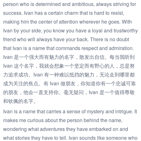
person who is determined and ambitious, always striving for
success. Ivan has a certain charm that is hard to resist,
making him the center of attention wherever he goes. With
Ivan by your side, you know you have a loyal and trustworthy
friend who will always have your back. There is no doubt
that Ivan is a name that commands respect and admiration.
Ivan 是一个强大而有魅力的名字，散发出自信。每当我听到
Ivan 这个名字，我就会想象一个坚定而有野心的人，总是努
力追求成功。Ivan 有一种难以抵挡的魅力，无论走到哪里都
成为关注的焦点。有 Ivan 做朋友，你知道你有一个忠诚可靠
的朋友，他会一直支持你。毫无疑问，Ivan 是一个值得尊敬
和钦佩的名字。
Ivan is a name that carries a sense of mystery and intrigue. It
makes me curious about the person behind the name,
wondering what adventures they have embarked on and
what stories they have to tell. Ivan sounds like someone who