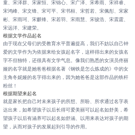
童、宋泽群、宋家恒、宋锦心、宋广泽、宋希雨、宋祥睿、
宋鸿峰、宋文锋、宋可平、宋书桓、宋哲若、宋佩彤、宋家
彬、宋雨珂、宋麒锋、宋若羽、宋雨慧、宋骏浩、宋震霆、
宋远洋、宋建荣。
根据文学作品起名
由于现在父母们的受教育水平普遍提高，我们不妨以自己钟
爱的文学作为为依据来给女孩起名字，这样得出来的女孩名
字不但独特，还很具有文学气息。像我们熟悉的女演员佟丽
娅的名字就是她爸爸根据名著《钢铁是怎么炼成的》中的女
主角冬妮娅的名字得出来的，因为她爸爸是这部作品的铁杆
粉丝！
根据期望来起名
就是家长把自己对未来孩子的所想、所盼、所求通过名字表
达出来，如希望孩子以后长得可爱美丽可以起名如舒美，希
望孩子以后有涵养可以起名如舒涵、以用来表达对孩子的期
望，从而对孩子的发展起到引导的作用。