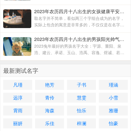
桐、武梓橙、武进平、武云志、武红伟、武梓栎、
武一纯、武润洁、
2023年农历四月十八出生的女孩健康平安的名字 兔年出生适合女孩子的名字
取名字并不简单，看似两三个字组合成为的名字，
实际上包含的寓意是非常多的，不仅仅是在名字的
文字组合搭配方面，对于名字的内在含义方面也有
着不一样的寓意，一个名字究竟取的好不好
2023年农历四月十八出生的男孩阳光帅气的名字 2023兔年最好的男孩名字大全
2023兔年最好的男孩名字大全：宇源、重阳、泉
浩、建云、承诺、玉山、浩禹、容逸、煜诚、若
天、融凯、溢涵、德权、书远、沐霜、登峰、洪
睿、紫瑞、坚兵、如含、
最新测试名字
凡瑾
艳芳
子书
瑾涵
远淳
青伶
慧雯
小雪
霄雨
海森
怡乐
雅珊
丽妍
乐佳
梓澜
怡豪