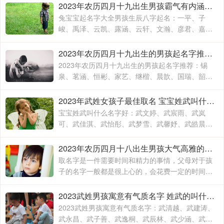
覃瑞源、覃吉米、覃熙
2023年农历四月十九出生男孩霸气有内涵的名字 兔宝宝起名字大全男孩生辰八字起名
兔宝宝起名字大全男孩生辰八字起名：一平、子
峻、禹泽、云凯、露涵、云轩、文瀚、彦君、嘉
林、霄云、子栋、亦心、梓玉、洛伊、宸溪、浩
明、沐一、浚泽、智豪、鑫磊
2023年农历四月十九出生的男孩起名字推荐 兔年男孩名字2023年名字大全
2023年农历四月十九出生的男孩起名字推荐：锡
泉、茗涵、恒彬、家艺、继楷、晨歆、国瑞、韶
涵、融淳、道明、一惟、智铭、佳洛、奕谨、君
然、明杨、冠泽、晓锋、
2023年武姓女孩子最佳取名 宝宝姓武叫什么名字好
宝宝姓武叫什么名字好：武文婷、武宸雨、武岚
可、武佳淇、武怡彤、武梦雪、武馨妤、武皓晨、
武楚妍、武子懿、武宸羽、武思敏、武梓榆、武思
诺、武奕君、武涵雨、武
2023年农历四月十八出生男孩大气高雅的名字 2023年男孩姓名大全
取名字是一件需要时间和精力的事情，父母对于孩
子的名字一般都是很上心的，会花费一定的时间和
精力去取，毕竟不出意外的话，一个名字会伴随孩
子的出生到结束，贯穿孩子的一生
2023武姓男孩寓意有气质名字 姓武的叫什么名字
2023武姓男孩寓意有气质名字：武清越、武建涛、
武永昌、武子善、武逸桐、武辰林、武少涵、武月