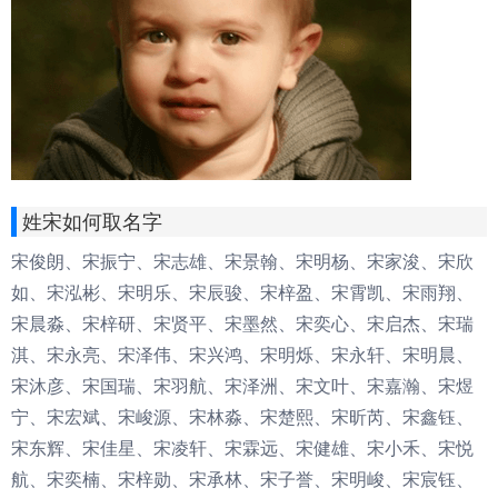
姓宋如何取名字
宋俊朗、宋振宁、宋志雄、宋景翰、宋明杨、宋家浚、宋欣
如、宋泓彬、宋明乐、宋辰骏、宋梓盈、宋霄凯、宋雨翔、
宋晨淼、宋梓研、宋贤平、宋墨然、宋奕心、宋启杰、宋瑞
淇、宋永亮、宋泽伟、宋兴鸿、宋明烁、宋永轩、宋明晨、
宋沐彦、宋国瑞、宋羽航、宋泽洲、宋文叶、宋嘉瀚、宋煜
宁、宋宏斌、宋峻源、宋林淼、宋楚熙、宋昕芮、宋鑫钰、
宋东辉、宋佳星、宋凌轩、宋霖远、宋健雄、宋小禾、宋悦
航、宋奕楠、宋梓勋、宋承林、宋子誉、宋明峻、宋宸钰、