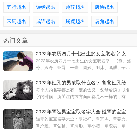
五行起名
诗经起名
楚辞起名
唐诗起名
宋词起名
成语起名
属虎起名
属兔起名
热门文章
2023年农历四月十七出生的女宝取名字 女宝宝名字大全2023属兔
2023年农历四月十七出生的女宝取名字：书淼、洛
兮、淑丹、亚霖、一壹、圆媛、羽沐、佩麒、子
卉、冰馨、伶瑶、青霖、翠云、雯雨、可菡、宸
佑、书玮、彤晴、禾木
2023年姓孔的男孩取什么名字 爸爸姓孔给宝宝取名
每个人的名字都是有一定的含义，父母给孩子取名
字的时候，所关注的方方面面都是不一样的，有的
时候就算是同名同姓的人，相信所展现出来的寓意
也是有所不同的，这主要要看父母对于孩子的期待
2023年覃姓男宝宝取名字大全 姓覃的宝宝名字大全
和要求
姓覃的宝宝名字大全：覃福祥、覃宗杰、覃春秀、
覃泽耀、覃弘扬、覃润彤、覃小洁、覃浚淇、覃炳
坤、覃玉阳、覃宗宝、覃兴隆、覃天予、覃欣君、