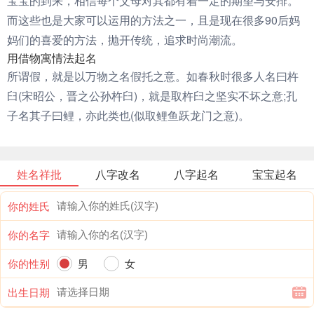
宝宝的到来，相信每个父母对其都有着一定的期望与安排。
而这些也是大家可以运用的方法之一，且是现在很多90后妈
妈们的喜爱的方法，抛开传统，追求时尚潮流。
用借物寓情法起名
所谓假，就是以万物之名假托之意。如春秋时很多人名曰杵
臼(宋昭公，晋之公孙杵臼)，就是取杵臼之坚实不坏之意;孔
子名其子曰鲤，亦此类也(似取鲤鱼跃龙门之意)。
姓名祥批
八字改名
八字起名
宝宝起名
你的姓氏
你的名字
你的性别
男
女
出生日期