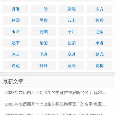
月琳
一晗
建强
东方
秋霖
昱宸
云山
俊宸
玉萍
智渊
子川
之恒
晟宇
治国
佳荣
承睿
冰云
七月
晓月
楚凡
逍遥
轩轩
意泽
晓梅
最新文章
2023年农历四月十九出生的男孩吉祥好听的名字 优雅的兔男宝宝名字大全
2023年农历四月十七出生的男孩胸怀宽广的名字 兔宝宝起名字大全男孩生辰八字起名