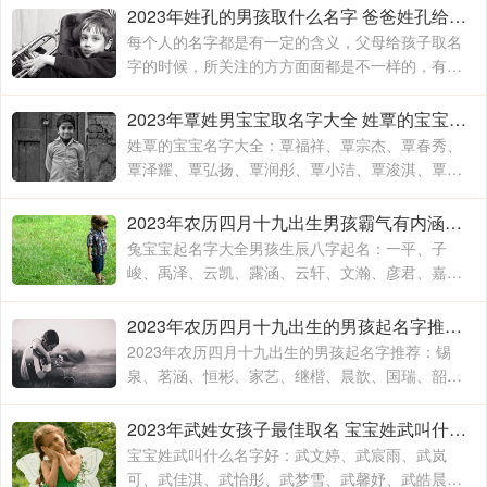
佑、书玮、彤晴、禾木
2023年姓孔的男孩取什么名字 爸爸姓孔给宝宝取名
每个人的名字都是有一定的含义，父母给孩子取名
字的时候，所关注的方方面面都是不一样的，有的
时候就算是同名同姓的人，相信所展现出来的寓意
也是有所不同的，这主要要看父母对于孩子的期待
2023年覃姓男宝宝取名字大全 姓覃的宝宝名字大全
和要求
姓覃的宝宝名字大全：覃福祥、覃宗杰、覃春秀、
覃泽耀、覃弘扬、覃润彤、覃小洁、覃浚淇、覃炳
坤、覃玉阳、覃宗宝、覃兴隆、覃天予、覃欣君、
覃瑞源、覃吉米、覃熙
2023年农历四月十九出生男孩霸气有内涵的名字 兔宝宝起名字大全男孩生辰八字起名
兔宝宝起名字大全男孩生辰八字起名：一平、子
峻、禹泽、云凯、露涵、云轩、文瀚、彦君、嘉
林、霄云、子栋、亦心、梓玉、洛伊、宸溪、浩
明、沐一、浚泽、智豪、鑫磊
2023年农历四月十九出生的男孩起名字推荐 兔年男孩名字2023年名字大全
2023年农历四月十九出生的男孩起名字推荐：锡
泉、茗涵、恒彬、家艺、继楷、晨歆、国瑞、韶
涵、融淳、道明、一惟、智铭、佳洛、奕谨、君
然、明杨、冠泽、晓锋、
2023年武姓女孩子最佳取名 宝宝姓武叫什么名字好
宝宝姓武叫什么名字好：武文婷、武宸雨、武岚
可、武佳淇、武怡彤、武梦雪、武馨妤、武皓晨、