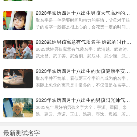
武楚妍、武子懿、武宸羽、武思敏、武梓榆、武思
诺、武奕君、武涵雨、武
2023年农历四月十八出生男孩大气高雅的名字 2023年男孩姓名大全
取名字是一件需要时间和精力的事情，父母对于孩
子的名字一般都是很上心的，会花费一定的时间和
精力去取，毕竟不出意外的话，一个名字会伴随孩
子的出生到结束，贯穿孩子的一生
2023武姓男孩寓意有气质名字 姓武的叫什么名字
2023武姓男孩寓意有气质名字：武清越、武建涛、
武永昌、武子善、武逸桐、武辰林、武少涵、武月
桐、武梓橙、武进平、武云志、武红伟、武梓栎、
武一纯、武润洁、
2023年农历四月十八出生的女孩健康平安的名字 兔年出生适合女孩子的名字
取名字并不简单，看似两三个字组合成为的名字，
实际上包含的寓意是非常多的，不仅仅是在名字的
文字组合搭配方面，对于名字的内在含义方面也有
着不一样的寓意，一个名字究竟取的好不好
2023年农历四月十八出生的男孩阳光帅气的名字 2023兔年最好的男孩名字大全
2023兔年最好的男孩名字大全：宇源、重阳、泉
浩、建云、承诺、玉山、浩禹、容逸、煜诚、若
天、融凯、溢涵、德权、书远、沐霜、登峰、洪
睿、紫瑞、坚兵、如含、
最新测试名字