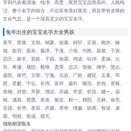
字则代表着清澈、纯净、高贵，寓意宝宝品质高尚、人格纯
洁。整个名字的组合，不仅富有美好寓意，而且带有浓厚的
文化气息，是一个深具意义的宝宝名字。
兔年出生的宝宝名字大全男孩
喜平、英致、文朝、斌豪、佑康、柯轩、正喜、晓亦、峻
德、歆羽、嘉余、淼泽、予溪、小旭、均凯、昌俊、子寅、
启天、家丰、若皓、子园、瑜霜、伟波、钰沛、柔涵、云
乔、希澈、晟恺、毅锋、贵荣、志滨、智俊、继学、慧志、
盛凯、俊竹、立荣、宁逸、泓吉、广皓、建廷、玉童、羽
恩、星麒、宁云、长伟、富祥、嘉叶、晓浩、舒尧、景栋、
俊翊、祥智、开新、增达、乐诚、学彦、忻浩、建一、远
铭、溪辰、楚恩、奕洛、敬宜、程一、栩熙、元林、俊亮、
玄德、长华、茗宸、庆森、厚华、维鑫、皓苒、智深、凌
霜、明程、煜成、雨芃。
借助期望取名