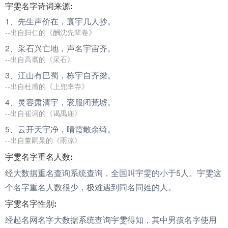
宇雯名字诗词来源:
1、先生声价在，寰
宇
几人抄。
--出自归仁的《酬沈先辈卷》
2、采石兴亡地，声名
宇
宙齐。
--出自高翥的《采石》
3、江山有巴蜀，栋
宇
自齐梁。
--出自杜甫的《上兜率寺》
4、灵容肃清
宇
，衮服闭荒墟。
--出自崔词的《谒禹庙》
5、云开天
宇
净，晴霞散余绮。
--出自董嗣杲的《雨凉》
宇雯名字重名人数:
经大数据重名查询系统查询，全国叫宇雯的小于5人。宇雯这
个名字重名人数很少，极难遇到同名同姓的人。
宇雯名字性别:
经起名网名字大数据系统查询宇雯得知，其中男孩名字使用