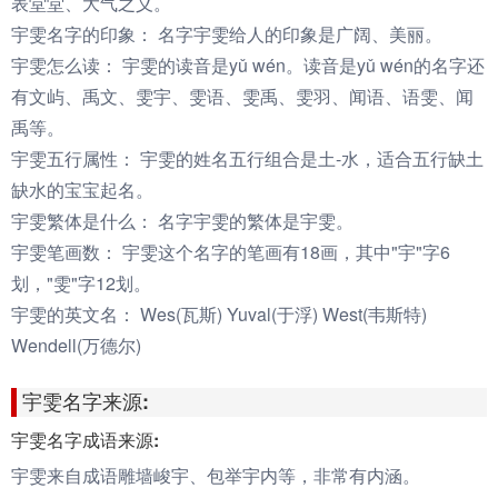
表堂堂、大气之义。
宇雯名字的印象：
名字宇雯给人的印象是广阔、美丽。
宇雯怎么读：
宇雯的读音是yǔ wén。读音是yǔ wén的名字还
有文屿、禹文、雯宇、雯语、雯禹、雯羽、闻语、语雯、闻
禹等。
宇雯五行属性：
宇雯的姓名五行组合是土-水，适合五行缺土
缺水的宝宝起名。
宇雯繁体是什么：
名字宇雯的繁体是宇雯。
宇雯笔画数：
宇雯这个名字的笔画有18画，其中"宇"字6
划，"雯"字12划。
宇雯的英文名：
Wes(瓦斯) Yuval(于浮) West(韦斯特)
Wendell(万德尔)
宇雯名字来源:
宇雯名字成语来源:
宇雯来自成语雕墙峻宇、包举宇内等，非常有内涵。