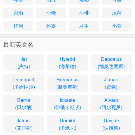
家瑜
小峰
小琳
欣芮
梓康
维嘉
君生
小萱
最新英文名
Jet
Hyledd
Deodatus
(杰特)
(海莱德)
(德奥达图斯)
Domhnall
Hermanus
Jiahao
(多姆纳尔)
(赫曼努斯)
(贾豪)
Berna
Iokaste
Alvaro
(贝尔纳)
(伊俄卡斯忒)
(阿尔瓦罗)
Iairus
Domini
Davide
(艾尔斯)
(多米尼)
(达维德)