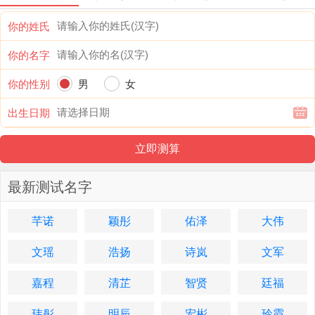
你的姓氏
你的名字
你的性别
男
女
出生日期
最新测试名字
芊诺
颖彤
佑泽
大伟
文瑶
浩扬
诗岚
文军
嘉程
清芷
智贤
廷福
玮彤
明辰
宏彬
玲霞