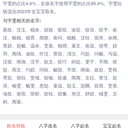
宇雯的占比4.6%，女孩名字使用宇雯的占比95.4%。宇雯比
较适合2023年女宝宝取名。
与宇雯相关的名字:
萮纹、汶玉、稳余、妏娱、驭纹、渝彣、纹浴、炆予、俞
汶、艅稳、稳育、闻愈、嵛问、稳艅、汶钰、珳臾、余闻、
昱妏、彣毓、温余、芠萮、稳祤、茟文、嵛温、珳雩、妏
羽、闻瑀、渝纹、纡汶、昱珳、淯汶、玙彣、问毓、与温、
汶驭、闻渔、汶芋、欲文、炆玗、屿彣、雯于、芋闻、煜
彣、雨文、玙妏、问钰、毓珳、芋珳、闻谕、娱彣、芠裕、
雩彣、珳钰、芠域、纹喻、纹逾、闻寓、文砡、誉汶、彣
语、榆雯、毓雯、悆彣、茟温、彣玉、彣隅、炆雨、芠萸、
堬炆、嵛珳、珳郁、炆钰、妏豫、臾汶、妤妏、棫雯、文
屿、闻茟。
姓名祥批
八字改名
八字起名
宝宝起名