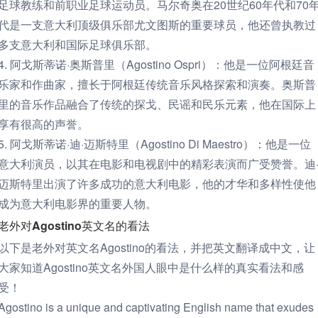
足球教练和前职业足球运动员。马尔奇奥在20世纪60年代和70
代是一支意大利顶级俱乐部尤文图斯的重要球员，他还曾执教过
多支意大利和国际足球俱乐部。
4. 阿戈斯蒂诺·奥斯普里（Agostino Ospri）：他是一位阿根廷音
乐家和作曲家，擅长于阿根廷传统音乐风格探索和演奏。奥斯普
里的音乐作品融合了传统的探戈、民谣和民乐元素，他在国际上
享有很高的声誉。
5. 阿戈斯蒂诺·迪·迈斯特里（Agostino Di Maestro）：他是一位
意大利演员，以其在电影和电视剧中的精彩表演而广受赞誉。迪
迈斯特里出演了许多成功的意大利电影，他的才华和多样性使他
成为意大利电影界的重要人物。
老外对Agostino英文名的看法
以下是老外对英文名Agostino的看法，并把英文翻译成中文，让
大家知道Agostino英文名外国人眼中是什么样的真实看法和感
受！
Agostino is a unique and captivating English name that exudes