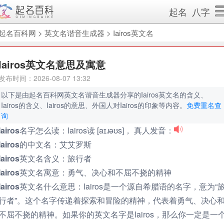
起名
八字
起名百科网
>
英文名谐音生成器
>
Iairos英文名
Iairos英文名意思及寓意
发布时间：2026-08-07 13:32
以下是由起名百科网英文名谐音生成器分享的Iairos英文名的含义、
Iairos的含义、Iairos的意思、外国人对Iairos的印象等内容。
免费重名查
询
Iairos名字怎么读：
Iairos读 [aɪɹəʊs]， 真人发音：
Iairos的中文名：
艾艾罗斯
Iairos英文名含义：
旅行者
Iairos英文名寓意：
勇气、决心和不屈不挠的精神
Iairos英文名什么意思：
Iairos是一个源自希腊语的名字，意为“
行者”。这个名字传递着探索和冒险的精神，代表着勇气、决心
不屈不挠的精神。如果你的英文名字是Iairos，那么你一定是一