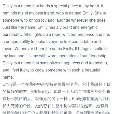
Emily is a name that holds a special place in my heart. It
reminds me of my best friend, who is named Emily. She is
someone who brings joy and laughter wherever she goes.
Just like her name, Emily has a vibrant and energetic
personality. She lights up a room with her presence and has
a unique ability to make everyone feel comfortable and
loved. Whenever I hear the name Emily, it brings a smile to
my face and fills me with warm memories of our friendship.
Emily is a name that symbolizes happiness and friendship,
and I feel lucky to know someone with such a beautiful
name.
Emily是一个在我心中占据特别位置的名字。它让我想起了我
的最好的朋友，她叫Emily。她是一个无论走到哪里都会带来
快乐和笑声的人。就像她的名字一样，Emily拥有充满活力和
精力充沛的个性。她的存在让整个房间都明亮起来，她有着
独特的能力让每个人都感到舒适和被爱。每当我听到Emily这