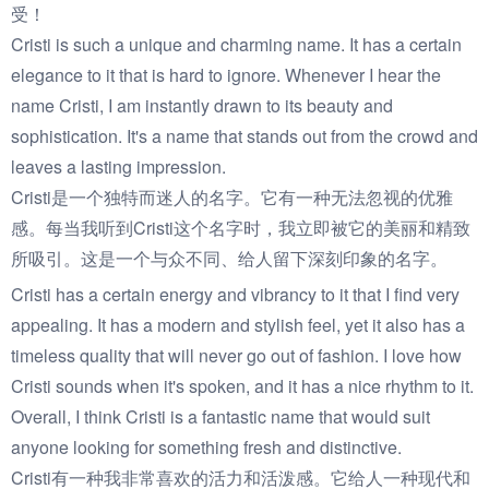
受！
Cristi is such a unique and charming name. It has a certain
elegance to it that is hard to ignore. Whenever I hear the
name Cristi, I am instantly drawn to its beauty and
sophistication. It's a name that stands out from the crowd and
leaves a lasting impression.
Cristi是一个独特而迷人的名字。它有一种无法忽视的优雅
感。每当我听到Cristi这个名字时，我立即被它的美丽和精致
所吸引。这是一个与众不同、给人留下深刻印象的名字。
Cristi has a certain energy and vibrancy to it that I find very
appealing. It has a modern and stylish feel, yet it also has a
timeless quality that will never go out of fashion. I love how
Cristi sounds when it's spoken, and it has a nice rhythm to it.
Overall, I think Cristi is a fantastic name that would suit
anyone looking for something fresh and distinctive.
Cristi有一种我非常喜欢的活力和活泼感。它给人一种现代和