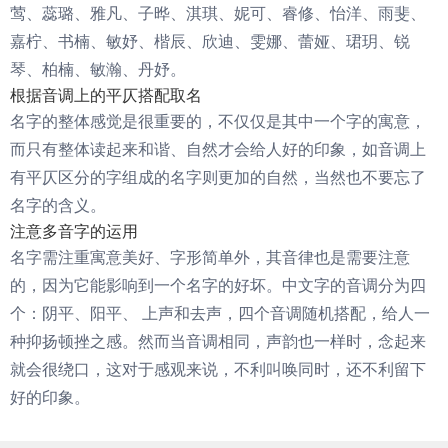
莺、蕊璐、雅凡、子晔、淇琪、妮可、睿修、怡洋、雨斐、
嘉柠、书楠、敏妤、楷辰、欣迪、雯娜、蕾娅、珺玥、锐
琴、柏楠、敏瀚、丹妤。
根据音调上的平仄搭配取名
名字的整体感觉是很重要的，不仅仅是其中一个字的寓意，
而只有整体读起来和谐、自然才会给人好的印象，如音调上
有平仄区分的字组成的名字则更加的自然，当然也不要忘了
名字的含义。
注意多音字的运用
名字需注重寓意美好、字形简单外，其音律也是需要注意
的，因为它能影响到一个名字的好坏。中文字的音调分为四
个：阴平、阳平、 上声和去声，四个音调随机搭配，给人一
种抑扬顿挫之感。然而当音调相同，声韵也一样时，念起来
就会很绕口，这对于感观来说，不利叫唤同时，还不利留下
好的印象。