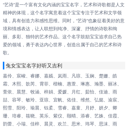
“艺诗”是一个富有文化内涵的宝宝名字，艺术和诗歌都是人文
精神的体现，这个名字寓意着这个宝宝专注于艺术和文学领
域，具有创造力和感性思维。同时，“艺诗”也象征着美好的意
境和情感表达，让人联想到纯净、深邃、抒情的诗歌和绚
丽、多彩、独特的艺术作品。这个名字鼓励宝宝追求自己热
爱的领域，勇于表达内心世界，创造出属于自己的艺术和诗
歌。
兔女宝宝名字好听又吉利
嘉伶、宸峻、睿娜、嘉嫣、岚雨、凡琼、玉娴、楚姗、皓
霜、木熙、歆芮、霄菲、楷楠、惠萱、琳惠、瀚墨、丽冰、
萱依、晨慧、牧涵、梓娟、爱媛、月红、茹怡、佳迪、雨
喆、容琴、敏玲、亚琼、宜帆、佑佳、维然、弘懿、渝宸、
熙雪、阳玲、瑜晨、钰柔、雪睿、嘉童、月妤、妍夕、卿
珊、培睿、筱晓、英乐、紫仪、颐晴、添睿、艺姝、佳霞、
韵蕾、小瑞、佳梓、晨灵、欢兰、思米、玮琴、思沫、雨