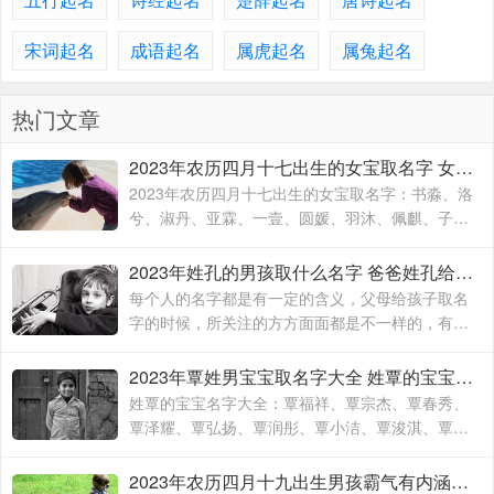
宋词起名
成语起名
属虎起名
属兔起名
热门文章
2023年农历四月十七出生的女宝取名字 女宝宝名字大全2023属兔
2023年农历四月十七出生的女宝取名字：书淼、洛
兮、淑丹、亚霖、一壹、圆媛、羽沐、佩麒、子
卉、冰馨、伶瑶、青霖、翠云、雯雨、可菡、宸
佑、书玮、彤晴、禾木
2023年姓孔的男孩取什么名字 爸爸姓孔给宝宝取名
每个人的名字都是有一定的含义，父母给孩子取名
字的时候，所关注的方方面面都是不一样的，有的
时候就算是同名同姓的人，相信所展现出来的寓意
也是有所不同的，这主要要看父母对于孩子的期待
2023年覃姓男宝宝取名字大全 姓覃的宝宝名字大全
和要求
姓覃的宝宝名字大全：覃福祥、覃宗杰、覃春秀、
覃泽耀、覃弘扬、覃润彤、覃小洁、覃浚淇、覃炳
坤、覃玉阳、覃宗宝、覃兴隆、覃天予、覃欣君、
覃瑞源、覃吉米、覃熙
2023年农历四月十九出生男孩霸气有内涵的名字 兔宝宝起名字大全男孩生辰八字起名