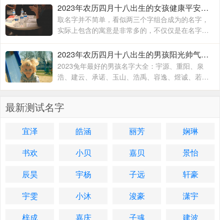
武一纯、武润洁、
2023年农历四月十八出生的女孩健康平安的名字 兔年出生适合女孩子的名字
取名字并不简单，看似两三个字组合成为的名字，
实际上包含的寓意是非常多的，不仅仅是在名字的
文字组合搭配方面，对于名字的内在含义方面也有
着不一样的寓意，一个名字究竟取的好不好
2023年农历四月十八出生的男孩阳光帅气的名字 2023兔年最好的男孩名字大全
2023兔年最好的男孩名字大全：宇源、重阳、泉
浩、建云、承诺、玉山、浩禹、容逸、煜诚、若
天、融凯、溢涵、德权、书远、沐霜、登峰、洪
睿、紫瑞、坚兵、如含、
最新测试名字
宜泽
皓涵
丽芳
娴琳
书欢
小贝
嘉贝
景怡
辰昊
宇杨
子远
轩豪
宇雯
小沐
浚豪
潇宇
梓成
嘉庆
子彧
建波