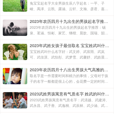
兔宝宝起名字大全男孩生辰八字起名：一平、子
峻、禹泽、云凯、露涵、云轩、文瀚、彦君、嘉
林、霄云、子栋、亦心、梓玉、洛伊、宸溪、浩
明、沐一、浚泽、智豪、鑫磊
2023年农历四月十九出生的男孩起名字推荐 兔年男孩名字2023年名字大全
2023年农历四月十九出生的男孩起名字推荐：锡
泉、茗涵、恒彬、家艺、继楷、晨歆、国瑞、韶
涵、融淳、道明、一惟、智铭、佳洛、奕谨、君
然、明杨、冠泽、晓锋、
2023年武姓女孩子最佳取名 宝宝姓武叫什么名字好
宝宝姓武叫什么名字好：武文婷、武宸雨、武岚
可、武佳淇、武怡彤、武梦雪、武馨妤、武皓晨、
武楚妍、武子懿、武宸羽、武思敏、武梓榆、武思
诺、武奕君、武涵雨、武
2023年农历四月十八出生男孩大气高雅的名字 2023年男孩姓名大全
取名字是一件需要时间和精力的事情，父母对于孩
子的名字一般都是很上心的，会花费一定的时间和
精力去取，毕竟不出意外的话，一个名字会伴随孩
子的出生到结束，贯穿孩子的一生
2023武姓男孩寓意有气质名字 姓武的叫什么名字
2023武姓男孩寓意有气质名字：武清越、武建涛、
武永昌、武子善、武逸桐、武辰林、武少涵、武月
桐、武梓橙、武进平、武云志、武红伟、武梓栎、