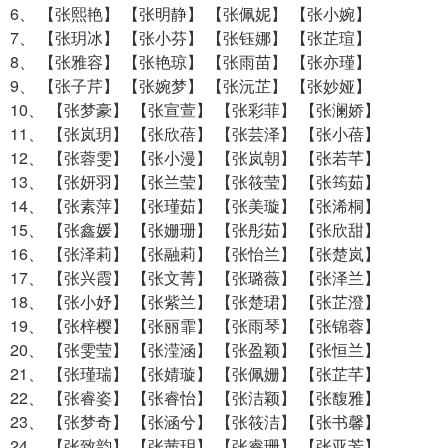
6、 【张熙艳】 【张明静】 【张佩妮】 【张小婉】
7、 【张玥冰】 【张小芬】 【张钰娜】 【张芷瑄】
8、 【张雅容】 【张艳琼】 【张雨苗】 【张亦瑾】
9、 【张子芹】 【张婉梦】 【张沅芷】 【张妙娅】
10、 【张梦豪】 【张宣萱】 【张彩菲】 【张澜娇】
11、 【张岚玥】 【张欣蓓】 【张芸泽】 【张小蓓】
12、 【张蓉雯】 【张小漫】 【张岚朝】 【张若芊】
13、 【张妍羽】 【张兰莹】 【张筱莹】 【张筠茹】
14、 【张素萍】 【张瑾茹】 【张美璇】 【张浠桐】
15、 【张鑫媛】 【张姗珊】 【张彤茹】 【张欣甜】
16、 【张泽莉】 【张融莉】 【张怡兰】 【张楚岚】
17、 【张兴霞】 【张文菁】 【张璐薇】 【张泽兰】
18、 【张小妤】 【张紫兰】 【张楚珺】 【张芷澄】
19、 【张梓樱】 【张丽霏】 【张雨琴】 【张锦蓉】
20、 【张雯莹】 【张滢涵】 【张盈颖】 【张恒兰】
21、 【张瑾瑞】 【张婧璇】 【张佩姗】 【张芷芊】
22、 【张睿姿】 【张睿怡】 【张洁颖】 【张馥雅】
23、 【张梦奇】 【张涵兮】 【张筱洁】 【张书馨】
24、 【张致韵】 【张茜玥】 【张睿珊】 【张亚芳】