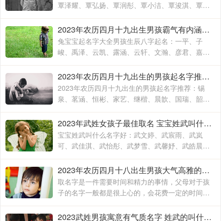
覃泽耀、覃弘扬、覃润彤、覃小洁、覃浚淇、覃炳
坤、覃玉阳、覃宗宝、覃兴隆、覃天予、覃欣君、
覃瑞源、覃吉米、覃熙
2023年农历四月十九出生男孩霸气有内涵的名字 兔宝宝起名字大全男孩生辰八字起名
兔宝宝起名字大全男孩生辰八字起名：一平、子
峻、禹泽、云凯、露涵、云轩、文瀚、彦君、嘉
林、霄云、子栋、亦心、梓玉、洛伊、宸溪、浩
明、沐一、浚泽、智豪、鑫磊
2023年农历四月十九出生的男孩起名字推荐 兔年男孩名字2023年名字大全
2023年农历四月十九出生的男孩起名字推荐：锡
泉、茗涵、恒彬、家艺、继楷、晨歆、国瑞、韶
涵、融淳、道明、一惟、智铭、佳洛、奕谨、君
然、明杨、冠泽、晓锋、
2023年武姓女孩子最佳取名 宝宝姓武叫什么名字好
宝宝姓武叫什么名字好：武文婷、武宸雨、武岚
可、武佳淇、武怡彤、武梦雪、武馨妤、武皓晨、
武楚妍、武子懿、武宸羽、武思敏、武梓榆、武思
诺、武奕君、武涵雨、武
2023年农历四月十八出生男孩大气高雅的名字 2023年男孩姓名大全
取名字是一件需要时间和精力的事情，父母对于孩
子的名字一般都是很上心的，会花费一定的时间和
精力去取，毕竟不出意外的话，一个名字会伴随孩
子的出生到结束，贯穿孩子的一生
2023武姓男孩寓意有气质名字 姓武的叫什么名字