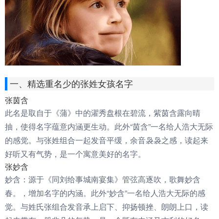
一、精选重名少的张姓女孩名字
张茵含
此名是取自于《蒲》中的濯秀盘根在碧流，紫茵含露向晴
抽，使得名字蕴意内涵更生动。此外“茵含”一名给人浩大无际
的感觉。与张姓组合一起发音平缓，余音袅袅之感，读起来
好听又有气势，是一个寓意美好的名字。
张妙含
妙含：源于《同刘给事城南宴集》管弦高逐吹，歌舞妙含
春。，增加名字的内涵。此外“妙含”一名给人浩大无际的感
觉。与姓氏张组合发音承上启下、抑扬顿挫、朗朗上口，读