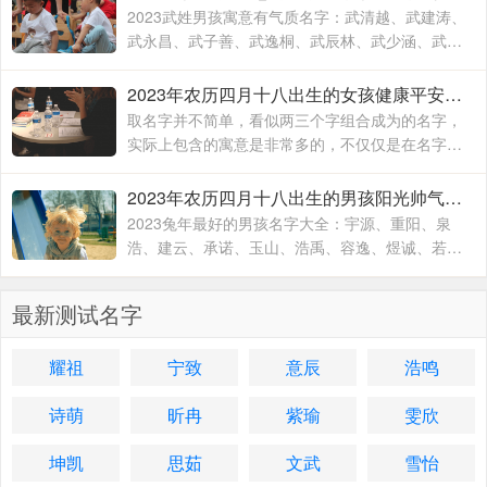
2023武姓男孩寓意有气质名字：武清越、武建涛、
武永昌、武子善、武逸桐、武辰林、武少涵、武月
桐、武梓橙、武进平、武云志、武红伟、武梓栎、
武一纯、武润洁、
2023年农历四月十八出生的女孩健康平安的名字 兔年出生适合女孩子的名字
取名字并不简单，看似两三个字组合成为的名字，
实际上包含的寓意是非常多的，不仅仅是在名字的
文字组合搭配方面，对于名字的内在含义方面也有
着不一样的寓意，一个名字究竟取的好不好
2023年农历四月十八出生的男孩阳光帅气的名字 2023兔年最好的男孩名字大全
2023兔年最好的男孩名字大全：宇源、重阳、泉
浩、建云、承诺、玉山、浩禹、容逸、煜诚、若
天、融凯、溢涵、德权、书远、沐霜、登峰、洪
睿、紫瑞、坚兵、如含、
最新测试名字
耀祖
宁致
意辰
浩鸣
诗萌
昕冉
紫瑜
雯欣
坤凯
思茹
文武
雪怡