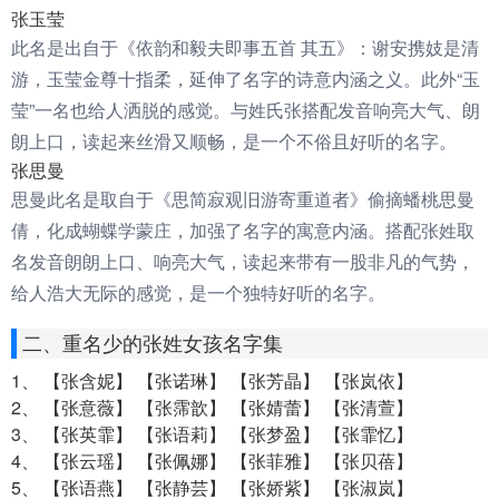
张玉莹
此名是出自于《依韵和毅夫即事五首 其五》：谢安携妓是清
游，玉莹金尊十指柔，延伸了名字的诗意内涵之义。此外“玉
莹”一名也给人洒脱的感觉。与姓氏张搭配发音响亮大气、朗
朗上口，读起来丝滑又顺畅，是一个不俗且好听的名字。
张思曼
思曼此名是取自于《思简寂观旧游寄重道者》偷摘蟠桃思曼
倩，化成蝴蝶学蒙庄，加强了名字的寓意内涵。搭配张姓取
名发音朗朗上口、响亮大气，读起来带有一股非凡的气势，
给人浩大无际的感觉，是一个独特好听的名字。
二、重名少的张姓女孩名字集
1、 【张含妮】 【张诺琳】 【张芳晶】 【张岚依】
2、 【张意薇】 【张霈歆】 【张婧蕾】 【张清萱】
3、 【张英霏】 【张语莉】 【张梦盈】 【张霏忆】
4、 【张云瑶】 【张佩娜】 【张菲雅】 【张贝蓓】
5、 【张语燕】 【张静芸】 【张娇紫】 【张淑岚】