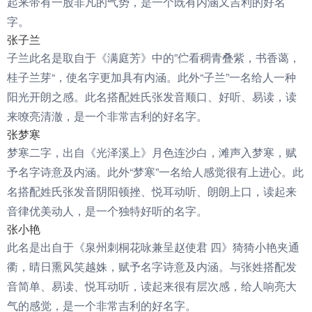
起来带有一股非凡的气势，是一个既有内涵又吉利的好名
字。
张子兰
子兰此名是取自于《满庭芳》中的”伫看稠青叠紫，书香蔼，
桂子兰芽“，使名字更加具有内涵。此外“子兰”一名给人一种
阳光开朗之感。此名搭配姓氏张发音顺口、好听、易读，读
来嘹亮清澈，是一个非常吉利的好名字。
张梦寒
梦寒二字，出自《光泽溪上》月色连沙白，滩声入梦寒，赋
予名字诗意及内涵。此外“梦寒”一名给人感觉很有上进心。此
名搭配姓氏张发音阴阳顿挫、悦耳动听、朗朗上口，读起来
音律优美动人，是一个独特好听的名字。
张小艳
此名是出自于《泉州刺桐花咏兼呈赵使君 四》猗猗小艳夹通
衢，晴日熏风笑越姝，赋予名字诗意及内涵。与张姓搭配发
音简单、易读、悦耳动听，读起来很有层次感，给人响亮大
气的感觉，是一个非常吉利的好名字。