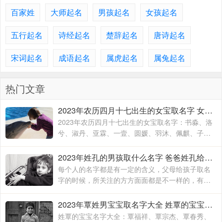
百家姓
大师起名
男孩起名
女孩起名
五行起名
诗经起名
楚辞起名
唐诗起名
宋词起名
成语起名
属虎起名
属兔起名
热门文章
2023年农历四月十七出生的女宝取名字 女宝宝名字大全2023属兔
2023年农历四月十七出生的女宝取名字：书淼、洛
兮、淑丹、亚霖、一壹、圆媛、羽沐、佩麒、子
卉、冰馨、伶瑶、青霖、翠云、雯雨、可菡、宸
佑、书玮、彤晴、禾木
2023年姓孔的男孩取什么名字 爸爸姓孔给宝宝取名
每个人的名字都是有一定的含义，父母给孩子取名
字的时候，所关注的方方面面都是不一样的，有的
时候就算是同名同姓的人，相信所展现出来的寓意
也是有所不同的，这主要要看父母对于孩子的期待
2023年覃姓男宝宝取名字大全 姓覃的宝宝名字大全
和要求
姓覃的宝宝名字大全：覃福祥、覃宗杰、覃春秀、