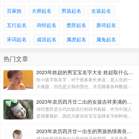
百家姓
大师起名
男孩起名
女孩起名
五行起名
诗经起名
楚辞起名
唐诗起名
宋词起名
成语起名
属虎起名
属兔起名
热门文章
2023年姓赵的男宝宝名字大全 姓赵取什么名字好
给小孩字取名字，对于很多家长来说，是人生的一
大难题，但也是父母的责任。并且随着各种数据的
显示和分享，父母们更不会随意给小孩取名字。尤
其是给男孩子取名字，因为男孩长大后
2023年农历四月廿二出的女孩吉祥美满的名字 兔女宝宝取名好听又吉利
诗经楚辞是古代比较流行的诗书典籍，作为中国人
是很重视的，因此大家在给宝宝选择名字的时候就
会从中选择，里边的名字意境都是很唯美的，同时
还能够博得大众眼中的关注，因此选择这类型的名
2023年农历四月廿一出生的男孩热情善良的名字 2023年男宝宝姓名大全
字是古人的一个普遍做法
成功的希望是每个父母对孩子的期望。尤其是男