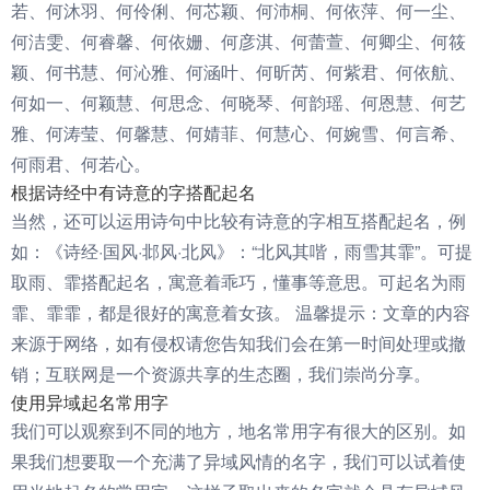
若、何沐羽、何伶俐、何芯颖、何沛桐、何依萍、何一尘、
何洁雯、何睿馨、何依姗、何彦淇、何蕾萱、何卿尘、何筱
颖、何书慧、何沁雅、何涵叶、何昕芮、何紫君、何依航、
何如一、何颖慧、何思念、何晓琴、何韵瑶、何恩慧、何艺
雅、何涛莹、何馨慧、何婧菲、何慧心、何婉雪、何言希、
何雨君、何若心。
根据诗经中有诗意的字搭配起名
当然，还可以运用诗句中比较有诗意的字相互搭配起名，例
如：《诗经·国风·邶风·北风》：“北风其喈，雨雪其霏”。可提
取雨、霏搭配起名，寓意着乖巧，懂事等意思。可起名为雨
霏、霏霏，都是很好的寓意着女孩。 温馨提示：文章的内容
来源于网络，如有侵权请您告知我们会在第一时间处理或撤
销；互联网是一个资源共享的生态圈，我们崇尚分享。
使用异域起名常用字
我们可以观察到不同的地方，地名常用字有很大的区别。如
果我们想要取一个充满了异域风情的名字，我们可以试着使