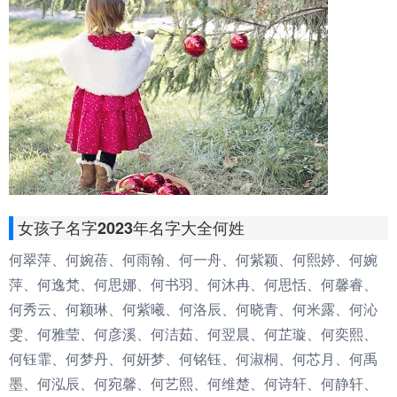
女孩子名字2023年名字大全何姓
何翠萍、何婉蓓、何雨翰、何一舟、何紫颖、何熙婷、何婉
萍、何逸梵、何思娜、何书羽、何沐冉、何思恬、何馨睿、
何秀云、何颖琳、何紫曦、何洛辰、何晓青、何米露、何沁
雯、何雅莹、何彦溪、何洁茹、何翌晨、何芷璇、何奕熙、
何钰霏、何梦丹、何妍梦、何铭钰、何淑桐、何芯月、何禹
墨、何泓辰、何宛馨、何艺熙、何维楚、何诗轩、何静轩、