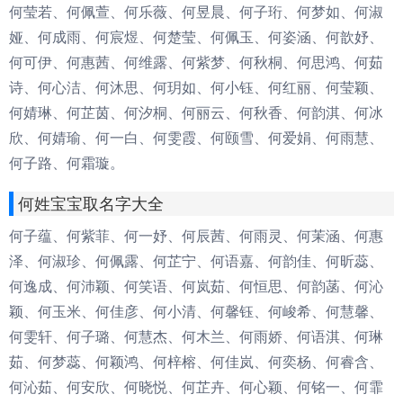
何莹若、何佩萱、何乐薇、何昱晨、何子珩、何梦如、何淑
娅、何成雨、何宸煜、何楚莹、何佩玉、何姿涵、何歆妤、
何可伊、何惠茜、何维露、何紫梦、何秋桐、何思鸿、何茹
诗、何心洁、何沐思、何玥如、何小钰、何红丽、何莹颖、
何婧琳、何芷茵、何汐桐、何丽云、何秋香、何韵淇、何冰
欣、何婧瑜、何一白、何雯霞、何颐雪、何爱娟、何雨慧、
何子路、何霜璇。
何姓宝宝取名字大全
何子蕴、何紫菲、何一妤、何辰茜、何雨灵、何茉涵、何惠
泽、何淑珍、何佩露、何芷宁、何语嘉、何韵佳、何昕蕊、
何逸成、何沛颖、何笑语、何岚茹、何恒思、何韵菡、何沁
颖、何玉米、何佳彦、何小清、何馨钰、何峻希、何慧馨、
何雯轩、何子璐、何慧杰、何木兰、何雨娇、何语淇、何琳
茹、何梦蕊、何颖鸿、何梓榕、何佳岚、何奕杨、何睿含、
何沁茹、何安欣、何晓悦、何芷卉、何心颖、何铭一、何霏