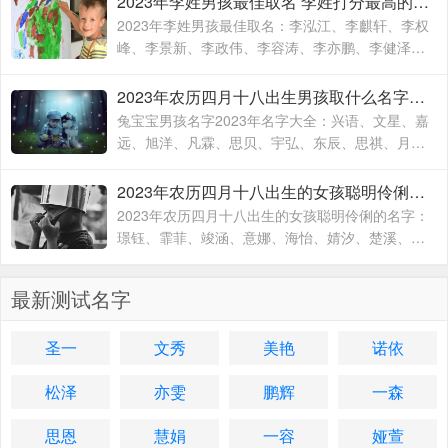
2023年李姓男孩最佳取名 李姓打分最高的名字
2023年李姓男孩最佳取名：李泓江、李麒轩、李权
峰、李景新、李政伟、李容涛、李亦鹏、李健泽、
李乐宜、李佳壹、李家振、李若米、李东哲、李愉
悦、李继超、李仲
2023年农历四月十八出生男孩取什么名字有福气 兔宝宝男孩名字2023年名字大全
兔宝宝男孩名字2023年名字大全：兴语、文星、嘉
远、旭洋、凡霖、思贝、宇弘、东辰、思祺、月
如、玉宸、君涛、海铭、心融、圣翔、锦意、瑞
华、安逸、希淳、语书
2023年农历四月十八出生的女孩聪明伶俐的名字 2023年兔年名字男和女孩的名字
2023年农历四月十八出生的女孩聪明伶俐的名字：
璟钰、霏菲、竣涵、意娜、海怡、婧汐、楚溪、敬
然、如懿、岚平、靖舒、玮露、英智、舒贤、蓝
歆、晓朋、源瑾、艺
最新测试名字
圣一
文秀
美艳
诺依
松泽
亦雯
鹏辉
一森
思恩
慧娟
一容
娅萱