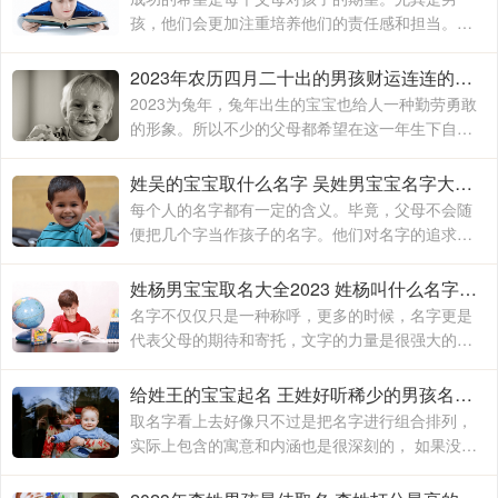
孩，他们会更加注重培养他们的责任感和担当。
2023年兔年男孩起什么名字好？可起名星淼、晔
文、亦弘、江宁、鸿君等。以下是起名网小编整理
2023年农历四月二十出的男孩财运连连的名字 2023年男宝宝最佳取名
2023年农历四月廿一出生的男孩热情善良的名字
2023为兔年，兔年出生的宝宝也给人一种勤劳勇敢
的形象。所以不少的父母都希望在这一年生下自己
的宝贝，名字是父母送给宝宝的第一份礼物。2023
年兔年男孩起什么名字好？可取名俊吉、宸禹、源
姓吴的宝宝取什么名字 吴姓男宝宝名字大全2023吉祥如意
宸、元辰、国玉等
每个人的名字都有一定的含义。毕竟，父母不会随
便把几个字当作孩子的名字。他们对名字的追求也
有一定的标准。毕竟，家长们希望世界上最好的孩
子能得到。家长们也会非常注意和关心名字的选择
姓杨男宝宝取名大全2023 姓杨叫什么名字比较好
名字不仅仅只是一种称呼，更多的时候，名字更是
代表父母的期待和寄托，文字的力量是很强大的，
父母总是希望可以通过文字，将自己的心中所想和
所念表达出来，让孩子可以有一个好名字的同时
给姓王的宝宝起名 王姓好听稀少的男孩名字2023
取名字看上去好像只不过是把名字进行组合排列，
实际上包含的寓意和内涵也是很深刻的， 如果没有
一定的组织能力和文学素养，那么这就是一件非常
折磨父母的事情，对于自己孩子的名字