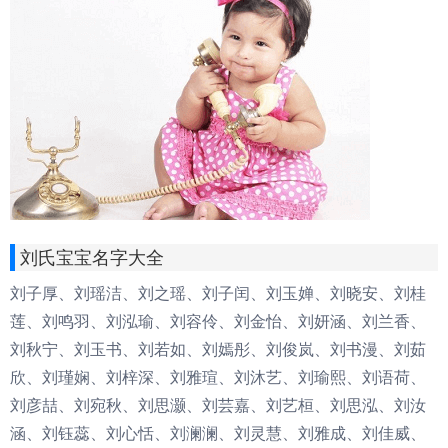
刘氏宝宝名字大全
刘子厚、刘瑶洁、刘之瑶、刘子闰、刘玉婵、刘晓安、刘桂
莲、刘鸣羽、刘泓瑜、刘容伶、刘金怡、刘妍涵、刘兰香、
刘秋宁、刘玉书、刘若如、刘嫣彤、刘俊岚、刘书漫、刘茹
欣、刘瑾娴、刘梓深、刘雅瑄、刘沐艺、刘瑜熙、刘语荷、
刘彦喆、刘宛秋、刘思灏、刘芸嘉、刘艺桓、刘思泓、刘汝
涵、刘钰蕊、刘心恬、刘澜澜、刘灵慧、刘雅成、刘佳威、