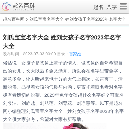
起名
八字
起名百科网
>
刘氏宝宝名字大全 姓刘女孩子名字2023年名字大全
刘氏宝宝名字大全 姓刘女孩子名字2023年名字
大全
发布时间：2023-07-03 00:00 目录：
百家姓
俗话说，女孩子是爸爸上辈子的情人。做爸爸的自然希望自
己的女儿，长大以后多金又漂亮。所以会在名字里带金字，
寓意多金，让人听起来也十分的大气上档次，如雷贯耳，清
新脱俗。凸显着女孩的气质与内涵，更寄托着取名者对名字
拥有者殷切的盼望。2023年兔年女孩起什么名字好？可取名
刘兮洁、刘静越、刘丛莲、刘育花、刘净慧等。以下是起名
网小编整理刘氏宝宝名字大全，姓刘女孩子名字2023年名字
大全供大家参考，希望对大家有所帮助。