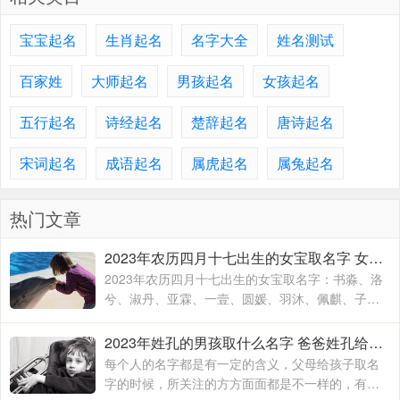
宝宝起名
生肖起名
名字大全
姓名测试
百家姓
大师起名
男孩起名
女孩起名
五行起名
诗经起名
楚辞起名
唐诗起名
宋词起名
成语起名
属虎起名
属兔起名
热门文章
2023年农历四月十七出生的女宝取名字 女宝宝名字大全2023属兔
2023年农历四月十七出生的女宝取名字：书淼、洛
兮、淑丹、亚霖、一壹、圆媛、羽沐、佩麒、子
卉、冰馨、伶瑶、青霖、翠云、雯雨、可菡、宸
佑、书玮、彤晴、禾木
2023年姓孔的男孩取什么名字 爸爸姓孔给宝宝取名
每个人的名字都是有一定的含义，父母给孩子取名
字的时候，所关注的方方面面都是不一样的，有的