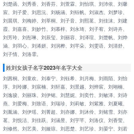
刘楚函、刘秀香、刘香芬、刘萱霖、刘怡琪、刘沛依、刘馨
宸、刘子爱、刘思沅、刘杨涵、刘钰帆、刘淑杰、刘梦珍、
刘晨琪、刘梅婷、刘莘桐、刘子音、刘熙茗、刘佳沫、刘建
霞、刘嘉喜、刘妙竹、刘慕梓、刘永琦、刘子宥、刘诗卉、
刘芳玲、刘彤琳、刘辰玺、刘丽容、刘泽瑄、刘楚帆、刘烨
涵、刘羽心、刘浠妍、刘润桦、刘芊朵、刘雯语、刘清舒、
刘子情、刘洛霏。
姓刘女孩子名字2023年名字大全
刘茜桐、刘童欢、刘泰宁、刘钰希、刘月梅、刘雨陌、刘怡
淳、刘玲娜、刘宸楠、刘轩嘉、刘景越、刘烨宸、刘翊楠、
刘逸骏、刘丽珠、刘伊铭、刘慧妮、刘奕竹、刘敏泽、刘诗
燕、刘爱梅、刘致语、刘瑞珍、刘莉敏、刘紫雅、刘夏曦、
刘胤涵、刘伊瑶、刘菁超、刘亦娜、刘沐伶、刘铭雪、刘亦
茗、刘悦洁、刘佳跃、刘涵昱、刘宇芊、刘洛仪、刘香莹、
刘修然、刘艺美、刘娅琼、刘思楚、刘艺珍、刘晏宁、刘若