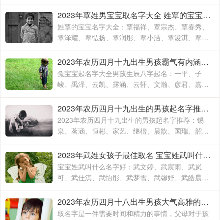
时候就算是同名同姓的人，相信所展现出来的寓意
也是有所不同的，这主要要看父母对于孩子的期待
2023年覃姓男宝宝取名字大全 姓覃的宝宝名字大全
和要求
姓覃的宝宝名字大全：覃福祥、覃宗杰、覃春秀、
覃泽耀、覃弘扬、覃润彤、覃小洁、覃浚淇、覃炳
坤、覃玉阳、覃宗宝、覃兴隆、覃天予、覃欣君、
覃瑞源、覃吉米、覃熙
2023年农历四月十九出生男孩霸气有内涵的名字 兔宝宝起名字大全男孩生辰八字起名
兔宝宝起名字大全男孩生辰八字起名：一平、子
峻、禹泽、云凯、露涵、云轩、文瀚、彦君、嘉
林、霄云、子栋、亦心、梓玉、洛伊、宸溪、浩
明、沐一、浚泽、智豪、鑫磊
2023年农历四月十九出生的男孩起名字推荐 兔年男孩名字2023年名字大全
2023年农历四月十九出生的男孩起名字推荐：锡
泉、茗涵、恒彬、家艺、继楷、晨歆、国瑞、韶
涵、融淳、道明、一惟、智铭、佳洛、奕谨、君
然、明杨、冠泽、晓锋、
2023年武姓女孩子最佳取名 宝宝姓武叫什么名字好
宝宝姓武叫什么名字好：武文婷、武宸雨、武岚
可、武佳淇、武怡彤、武梦雪、武馨妤、武皓晨、
武楚妍、武子懿、武宸羽、武思敏、武梓榆、武思
诺、武奕君、武涵雨、武
2023年农历四月十八出生男孩大气高雅的名字 2023年男孩姓名大全
取名字是一件需要时间和精力的事情，父母对于孩