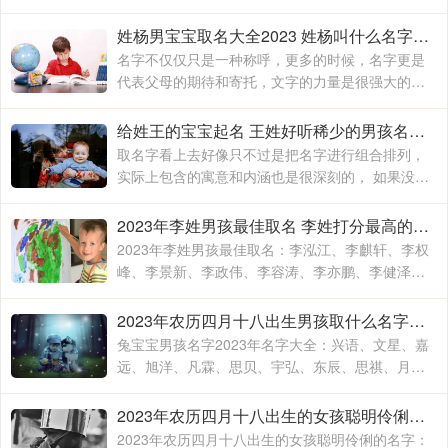
有一定的标准。毕竟，家长们希望世界上最好的孩
子能得到。家长们也会非常注意和关心名字的选择
姓杨男宝宝取名大全2023 姓杨叫什么名字比较好
名字不仅仅只是一种称呼，更多的时候，名字更是
代表父母的期待和寄托，文字的力量是很强大的，
父母总是希望可以通过文字，将自己的心中所想和
所念表达出来，让孩子可以有一个好名字的同时
给姓王的宝宝起名 王姓好听稀少的男孩名字2023
取名字看上去好像只不过是把名字进行组合排列，
实际上包含的寓意和内涵也是很深刻的， 如果没有
一定的组织能力和文学素养，那么这就是一件非常
折磨父母的事情，对于自己孩子的名字
2023年李姓男孩最佳取名 李姓打分最高的名字
2023年李姓男孩最佳取名：李泓江、李麒轩、李权
峰、李景新、李政伟、李容涛、李亦鹏、李健泽、
李乐宜、李佳壹、李家振、李若米、李东哲、李愉
悦、李继超、李仲
2023年农历四月十八出生男孩取什么名字有福气 兔宝宝男孩名字2023年名字大全
兔宝宝男孩名字2023年名字大全：兴语、文星、嘉
远、旭洋、凡霖、思贝、宇弘、东辰、思祺、月
如、玉宸、君涛、海铭、心融、圣翔、锦意、瑞
华、安逸、希淳、语书
2023年农历四月十八出生的女孩聪明伶俐的名字 2023年兔年名字男和女孩的名字
2023年农历四月十八出生的女孩聪明伶俐的名字：