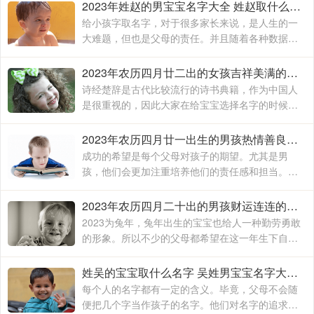
2023年姓赵的男宝宝名字大全 姓赵取什么名字好
给小孩字取名字，对于很多家长来说，是人生的一
大难题，但也是父母的责任。并且随着各种数据的
显示和分享，父母们更不会随意给小孩取名字。尤
其是给男孩子取名字，因为男孩长大后
2023年农历四月廿二出的女孩吉祥美满的名字 兔女宝宝取名好听又吉利
诗经楚辞是古代比较流行的诗书典籍，作为中国人
是很重视的，因此大家在给宝宝选择名字的时候就
会从中选择，里边的名字意境都是很唯美的，同时
还能够博得大众眼中的关注，因此选择这类型的名
2023年农历四月廿一出生的男孩热情善良的名字 2023年男宝宝姓名大全
字是古人的一个普遍做法
成功的希望是每个父母对孩子的期望。尤其是男
孩，他们会更加注重培养他们的责任感和担当。
2023年兔年男孩起什么名字好？可起名星淼、晔
文、亦弘、江宁、鸿君等。以下是起名网小编整理
2023年农历四月二十出的男孩财运连连的名字 2023年男宝宝最佳取名
2023年农历四月廿一出生的男孩热情善良的名字
2023为兔年，兔年出生的宝宝也给人一种勤劳勇敢
的形象。所以不少的父母都希望在这一年生下自己
的宝贝，名字是父母送给宝宝的第一份礼物。2023
年兔年男孩起什么名字好？可取名俊吉、宸禹、源
姓吴的宝宝取什么名字 吴姓男宝宝名字大全2023吉祥如意
宸、元辰、国玉等
每个人的名字都有一定的含义。毕竟，父母不会随
便把几个字当作孩子的名字。他们对名字的追求也