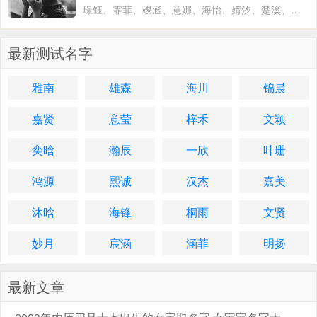
璟钰、霏菲、竣涵、意娜、海怡、婧汐、楚溪、敬
然、如懿、岚平、靖舒、玮露、英智、舒贤、蓝
歆、晓朋、源瑾、艺
最新测试名字
雅南
雄森
海川
锦晨
嘉贤
意莹
梓禾
文颖
奕晗
瀚辰
一欣
叶珊
鸿源
熙诚
汉杰
嘉美
沐晗
海锋
桐雨
文贤
妙月
宸涵
涵菲
明扬
最新文章