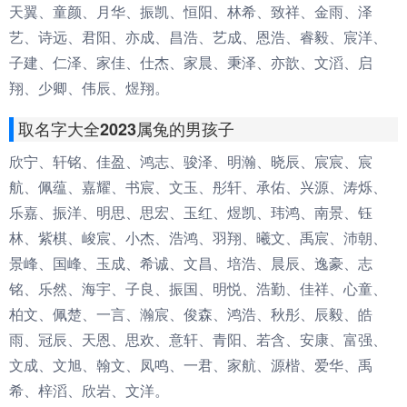
天翼、童颜、月华、振凯、恒阳、林希、致祥、金雨、泽
艺、诗远、君阳、亦成、昌浩、艺成、恩浩、睿毅、宸洋、
子建、仁泽、家佳、仕杰、家晨、秉泽、亦歆、文滔、启
翔、少卿、伟辰、煜翔。
取名字大全2023属兔的男孩子
欣宁、轩铭、佳盈、鸿志、骏泽、明瀚、晓辰、宸宸、宸
航、佩蕴、嘉耀、书宸、文玉、彤轩、承佑、兴源、涛烁、
乐嘉、振洋、明思、思宏、玉红、煜凯、玮鸿、南景、钰
林、紫棋、峻宸、小杰、浩鸿、羽翔、曦文、禹宸、沛朝、
景峰、国峰、玉成、希诚、文昌、培浩、晨辰、逸豪、志
铭、乐然、海宇、子良、振国、明悦、浩勤、佳祥、心童、
柏文、佩楚、一言、瀚宸、俊森、鸿浩、秋彤、辰毅、皓
雨、冠辰、天恩、思欢、意轩、青阳、若含、安康、富强、
文成、文旭、翰文、凤鸣、一君、家航、源楷、爱华、禹
希、梓滔、欣岩、文洋。