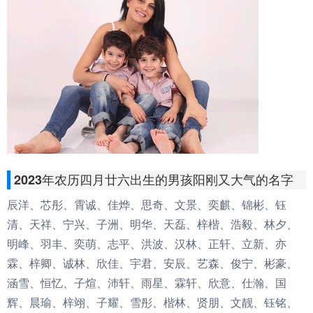
2023年农历四月廿六出生的男孩阳刚又大气的名字
辰洋、芯彤、霄诚、佳烨、思奇、文景、奕麒、锦彬、钰
清、天祥、宁兴、子洲、明华、天磊、梓楷、浩毅、林夕、
明峰、羽丰、奕萌、志平、洪波、汉林、正轩、立新、亦
霖、梓卿、诚林、欣佳、宇君、安辰、艺森、俊宁、彬豪、
涵雪、恒忆、子煊、沛轩、雨星、霖轩、欣意、仕瀚、国
辉、晨瑜、梓翊、子耀、雪彤、楷林、贤朋、文靓、钰铭、