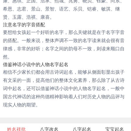
康、惠琪、正国、浩承、熙城、兆勇、晓贝、钰豪、尚东、
希恩、志君、景山、景智、语艺、乐贝、铠睿、敏淇、继
贤、玉露、浩祺、康喜。
注意名字的字音搭配
要想给女孩起一个好听的名字，那么关键就是在于名字字音
的搭配。一般来说，整体声调不一致的名字读来就会很有音
律感，非常的好听；名字之间的韵母不一致，则读来顺口自
然。
借鉴神话小说中的人物名字起名
相信不少家长们都会用古诗词起名，能够从侧面彰显出孩子
有文采的一面，提高他们的整体文化素养，那么除了从古诗
词中起名，还可以借鉴神话小说中的人物名字起名，一般中
国古代神话的这种尚德精神影响着人们对历史人物的品评与
现实人物的期望。
姓名祥批
八字改名
八字起名
宝宝起名