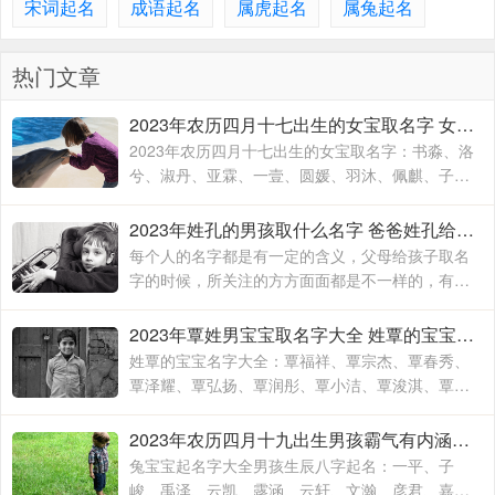
宋词起名
成语起名
属虎起名
属兔起名
热门文章
2023年农历四月十七出生的女宝取名字 女宝宝名字大全2023属兔
2023年农历四月十七出生的女宝取名字：书淼、洛
兮、淑丹、亚霖、一壹、圆媛、羽沐、佩麒、子
卉、冰馨、伶瑶、青霖、翠云、雯雨、可菡、宸
佑、书玮、彤晴、禾木
2023年姓孔的男孩取什么名字 爸爸姓孔给宝宝取名
每个人的名字都是有一定的含义，父母给孩子取名
字的时候，所关注的方方面面都是不一样的，有的
时候就算是同名同姓的人，相信所展现出来的寓意
也是有所不同的，这主要要看父母对于孩子的期待
2023年覃姓男宝宝取名字大全 姓覃的宝宝名字大全
和要求
姓覃的宝宝名字大全：覃福祥、覃宗杰、覃春秀、
覃泽耀、覃弘扬、覃润彤、覃小洁、覃浚淇、覃炳
坤、覃玉阳、覃宗宝、覃兴隆、覃天予、覃欣君、
覃瑞源、覃吉米、覃熙
2023年农历四月十九出生男孩霸气有内涵的名字 兔宝宝起名字大全男孩生辰八字起名
兔宝宝起名字大全男孩生辰八字起名：一平、子
峻、禹泽、云凯、露涵、云轩、文瀚、彦君、嘉