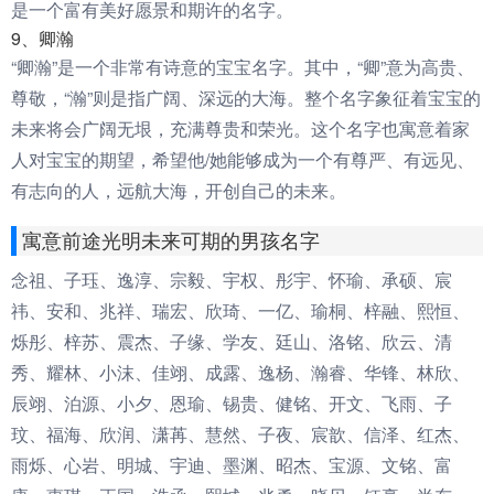
是一个富有美好愿景和期许的名字。
9、卿瀚
“卿瀚”是一个非常有诗意的宝宝名字。其中，“卿”意为高贵、
尊敬，“瀚”则是指广阔、深远的大海。整个名字象征着宝宝的
未来将会广阔无垠，充满尊贵和荣光。这个名字也寓意着家
人对宝宝的期望，希望他/她能够成为一个有尊严、有远见、
有志向的人，远航大海，开创自己的未来。
寓意前途光明未来可期的男孩名字
念祖、子珏、逸淳、宗毅、宇权、彤宇、怀瑜、承硕、宸
祎、安和、兆祥、瑞宏、欣琦、一亿、瑜桐、梓融、熙恒、
烁彤、梓苏、震杰、子缘、学友、廷山、洛铭、欣云、清
秀、耀林、小沫、佳翊、成露、逸杨、瀚睿、华锋、林欣、
辰翊、泊源、小夕、恩瑜、锡贵、健铭、开文、飞雨、子
玟、福海、欣润、潇苒、慧然、子夜、宸歆、信泽、红杰、
雨烁、心岩、明城、宇迪、墨渊、昭杰、宝源、文铭、富