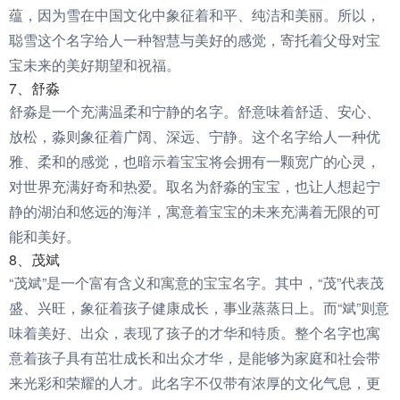
蕴，因为雪在中国文化中象征着和平、纯洁和美丽。所以，
聪雪这个名字给人一种智慧与美好的感觉，寄托着父母对宝
宝未来的美好期望和祝福。
7、舒淼
舒淼是一个充满温柔和宁静的名字。舒意味着舒适、安心、
放松，淼则象征着广阔、深远、宁静。这个名字给人一种优
雅、柔和的感觉，也暗示着宝宝将会拥有一颗宽广的心灵，
对世界充满好奇和热爱。取名为舒淼的宝宝，也让人想起宁
静的湖泊和悠远的海洋，寓意着宝宝的未来充满着无限的可
能和美好。
8、茂斌
“茂斌”是一个富有含义和寓意的宝宝名字。其中，“茂”代表茂
盛、兴旺，象征着孩子健康成长，事业蒸蒸日上。而“斌”则意
味着美好、出众，表现了孩子的才华和特质。整个名字也寓
意着孩子具有茁壮成长和出众才华，是能够为家庭和社会带
来光彩和荣耀的人才。此名字不仅带有浓厚的文化气息，更