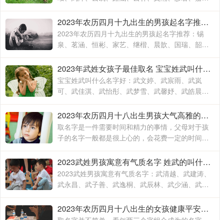
林、霄云、子栋、亦心、梓玉、洛伊、宸溪、浩
明、沐一、浚泽、智豪、鑫磊
2023年农历四月十九出生的男孩起名字推荐 兔年男孩名字2023年名字大全
2023年农历四月十九出生的男孩起名字推荐：锡
泉、茗涵、恒彬、家艺、继楷、晨歆、国瑞、韶
涵、融淳、道明、一惟、智铭、佳洛、奕谨、君
然、明杨、冠泽、晓锋、
2023年武姓女孩子最佳取名 宝宝姓武叫什么名字好
宝宝姓武叫什么名字好：武文婷、武宸雨、武岚
可、武佳淇、武怡彤、武梦雪、武馨妤、武皓晨、
武楚妍、武子懿、武宸羽、武思敏、武梓榆、武思
诺、武奕君、武涵雨、武
2023年农历四月十八出生男孩大气高雅的名字 2023年男孩姓名大全
取名字是一件需要时间和精力的事情，父母对于孩
子的名字一般都是很上心的，会花费一定的时间和
精力去取，毕竟不出意外的话，一个名字会伴随孩
子的出生到结束，贯穿孩子的一生
2023武姓男孩寓意有气质名字 姓武的叫什么名字
2023武姓男孩寓意有气质名字：武清越、武建涛、
武永昌、武子善、武逸桐、武辰林、武少涵、武月
桐、武梓橙、武进平、武云志、武红伟、武梓栎、
武一纯、武润洁、
2023年农历四月十八出生的女孩健康平安的名字 兔年出生适合女孩子的名字