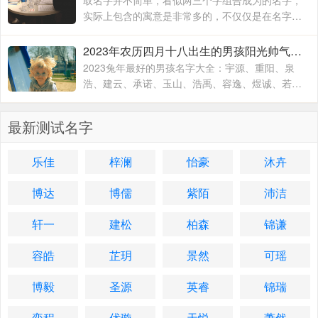
取名字并不简单，看似两三个字组合成为的名字，
实际上包含的寓意是非常多的，不仅仅是在名字的
文字组合搭配方面，对于名字的内在含义方面也有
着不一样的寓意，一个名字究竟取的好不好
2023年农历四月十八出生的男孩阳光帅气的名字 2023兔年最好的男孩名字大全
2023兔年最好的男孩名字大全：宇源、重阳、泉
浩、建云、承诺、玉山、浩禹、容逸、煜诚、若
天、融凯、溢涵、德权、书远、沐霜、登峰、洪
睿、紫瑞、坚兵、如含、
最新测试名字
乐佳
梓澜
怡豪
沐卉
博达
博儒
紫陌
沛洁
轩一
建松
柏森
锦谦
容皓
芷玥
景然
可瑶
博毅
圣源
英睿
锦瑞
奕程
优璇
天悦
萧然