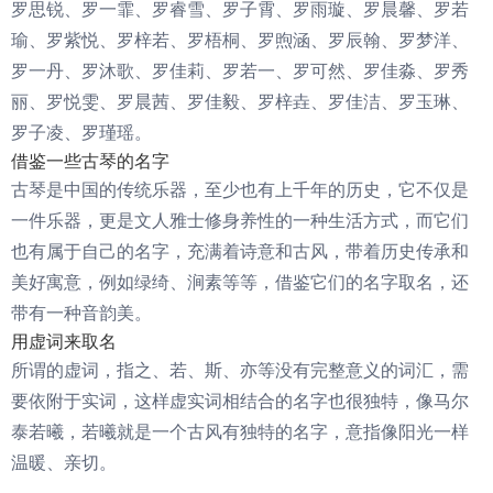
罗思锐、罗一霏、罗睿雪、罗子霄、罗雨璇、罗晨馨、罗若
瑜、罗紫悦、罗梓若、罗梧桐、罗煦涵、罗辰翰、罗梦洋、
罗一丹、罗沐歌、罗佳莉、罗若一、罗可然、罗佳淼、罗秀
丽、罗悦雯、罗晨茜、罗佳毅、罗梓垚、罗佳洁、罗玉琳、
罗子凌、罗瑾瑶。
借鉴一些古琴的名字
古琴是中国的传统乐器，至少也有上千年的历史，它不仅是
一件乐器，更是文人雅士修身养性的一种生活方式，而它们
也有属于自己的名字，充满着诗意和古风，带着历史传承和
美好寓意，例如绿绮、涧素等等，借鉴它们的名字取名，还
带有一种音韵美。
用虚词来取名
所谓的虚词，指之、若、斯、亦等没有完整意义的词汇，需
要依附于实词，这样虚实词相结合的名字也很独特，像马尔
泰若曦，若曦就是一个古风有独特的名字，意指像阳光一样
温暖、亲切。