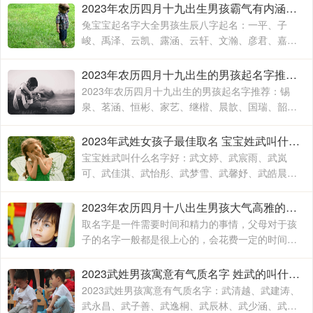
覃瑞源、覃吉米、覃熙
2023年农历四月十九出生男孩霸气有内涵的名字 兔宝宝起名字大全男孩生辰八字起名
兔宝宝起名字大全男孩生辰八字起名：一平、子
峻、禹泽、云凯、露涵、云轩、文瀚、彦君、嘉
林、霄云、子栋、亦心、梓玉、洛伊、宸溪、浩
明、沐一、浚泽、智豪、鑫磊
2023年农历四月十九出生的男孩起名字推荐 兔年男孩名字2023年名字大全
2023年农历四月十九出生的男孩起名字推荐：锡
泉、茗涵、恒彬、家艺、继楷、晨歆、国瑞、韶
涵、融淳、道明、一惟、智铭、佳洛、奕谨、君
然、明杨、冠泽、晓锋、
2023年武姓女孩子最佳取名 宝宝姓武叫什么名字好
宝宝姓武叫什么名字好：武文婷、武宸雨、武岚
可、武佳淇、武怡彤、武梦雪、武馨妤、武皓晨、
武楚妍、武子懿、武宸羽、武思敏、武梓榆、武思
诺、武奕君、武涵雨、武
2023年农历四月十八出生男孩大气高雅的名字 2023年男孩姓名大全
取名字是一件需要时间和精力的事情，父母对于孩
子的名字一般都是很上心的，会花费一定的时间和
精力去取，毕竟不出意外的话，一个名字会伴随孩
子的出生到结束，贯穿孩子的一生
2023武姓男孩寓意有气质名字 姓武的叫什么名字
2023武姓男孩寓意有气质名字：武清越、武建涛、
武永昌、武子善、武逸桐、武辰林、武少涵、武月