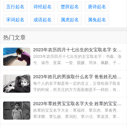
五行起名
诗经起名
楚辞起名
唐诗起名
宋词起名
成语起名
属虎起名
属兔起名
热门文章
2023年农历四月十七出生的女宝取名字 女宝宝名字大全2023属兔
2023年农历四月十七出生的女宝取名字：书淼、洛
兮、淑丹、亚霖、一壹、圆媛、羽沐、佩麒、子
卉、冰馨、伶瑶、青霖、翠云、雯雨、可菡、宸
佑、书玮、彤晴、禾木
2023年姓孔的男孩取什么名字 爸爸姓孔给宝宝取名
每个人的名字都是有一定的含义，父母给孩子取名
字的时候，所关注的方方面面都是不一样的，有的
时候就算是同名同姓的人，相信所展现出来的寓意
也是有所不同的，这主要要看父母对于孩子的期待
2023年覃姓男宝宝取名字大全 姓覃的宝宝名字大全
和要求
姓覃的宝宝名字大全：覃福祥、覃宗杰、覃春秀、
覃泽耀、覃弘扬、覃润彤、覃小洁、覃浚淇、覃炳
坤、覃玉阳、覃宗宝、覃兴隆、覃天予、覃欣君、