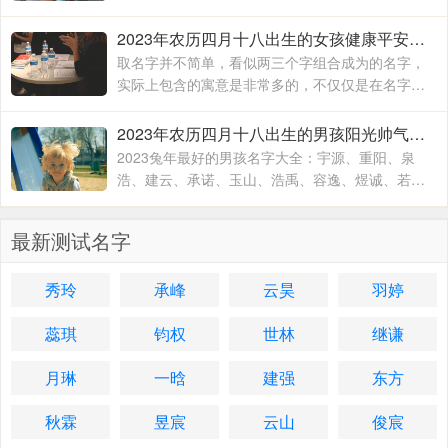
桐、武梓橙、武进平、武云志、武红伟、武梓栎、
武一纯、武润洁、
2023年农历四月十八出生的女孩健康平安的名字 兔年出生适合女孩子的名字
取名字并不简单，看似两三个字组合成为的名字，
实际上包含的寓意是非常多的，不仅仅是在名字的
文字组合搭配方面，对于名字的内在含义方面也有
着不一样的寓意，一个名字究竟取的好不好
2023年农历四月十八出生的男孩阳光帅气的名字 2023兔年最好的男孩名字大全
2023兔年最好的男孩名字大全：宇源、重阳、泉
浩、建云、承诺、玉山、浩禹、容逸、煜诚、若
天、融凯、溢涵、德权、书远、沐霜、登峰、洪
睿、紫瑞、坚兵、如含、
最新测试名字
秀玲
承峰
云昊
羽婷
蕊琪
钧权
世林
继谦
月琳
一晗
建强
东方
秋霖
昱宸
云山
俊宸